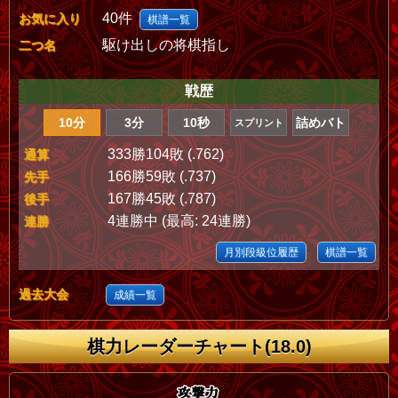
40件
お気に入り
棋譜一覧
駆け出しの将棋指し
二つ名
戦歴
10分
3分
10秒
詰めバト
スプリント
333勝104敗 (.762)
通算
166勝59敗 (.737)
先手
167勝45敗 (.787)
後手
4連勝中 (最高: 24連勝)
連勝
月別段級位履歴
棋譜一覧
過去大会
成績一覧
棋力レーダーチャート(18.0)