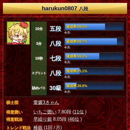
harukun0807
八段
達成率 69.5%
五段
10分
今月:
達成率 89.7%
八段
3分
今月:
達成率 59.2%
七段
10秒
今月:
達成率 25.1%
八段
スプリント
今月:
達成率 20.0%
30級
詰めバト
今月:
愛媛3きゃん
棋士団
いちご囲い
7.80段 (
11位
)
得意囲い
早繰り銀
8.05段 (
46位
)
得意戦法
棒銀
(1回 / 月)
トレンド戦法