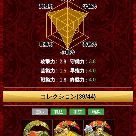
攻撃力 :
2.8
守備力 :
3.8
芸術力 :
1.5
早指力 :
4.0
戦術力 :
1.8
終盤力 :
4.0
コレクション(39/44)
囲い
戦法
手筋
特殊