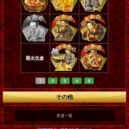
菊水矢倉
1
2
3
4
5
その他
友達一覧