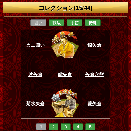
コレクション(15/44)
囲い
戦法
手筋
特殊
カニ囲い
銀矢倉
片矢倉
総矢倉
矢倉穴熊
菊水矢倉
菱矢倉
1
2
3
4
5