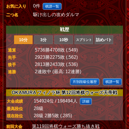
0件
お気に入り
棋譜一覧
駆け出しの攻めダルマ
二つ名
戦歴
10分
3分
10秒
詰めバト
スプリント
5736勝4708敗 (.549)
通算
2923勝2275敗 (.562)
先手
2813勝2433敗 (.536)
後手
2連敗中 (最高: 12連勝)
連勝
月別段級位履歴
棋譜一覧
OKAMURA フィノラ杯 第12回将棋ウォーズ天帝戦
154924位 / 198494人
大会成績
詳細
28級
最高段位
28級 2勝5敗 (.285)
現在段位
第119回将棋ウォーズ勝ち抜き戦
前回大会