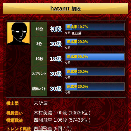
hatamt
初段
達成率 10.7%
初段
10分
今月:
8.00級
達成率 20.0%
30級
3分
今月:
達成率 99.9%
18級
10秒
今月:
達成率 20.0%
30級
スプリント
今月:
達成率 20.0%
30級
詰めバト
今月:
未所属
棋士団
木村美濃
1.00段 (
10630位
)
得意囲い
四間飛車
1.06段 (
57433位
)
得意戦法
四間飛車
(9回 / 月)
トレンド戦法