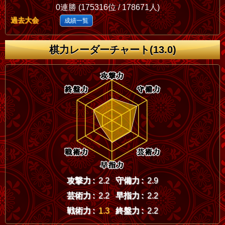
0連勝 (175316位 / 178671人)
過去大会
成績一覧
棋力レーダーチャート(13.0)
攻撃力 :
2.2
守備力 :
2.9
芸術力 :
2.2
早指力 :
2.2
戦術力 :
1.3
終盤力 :
2.2