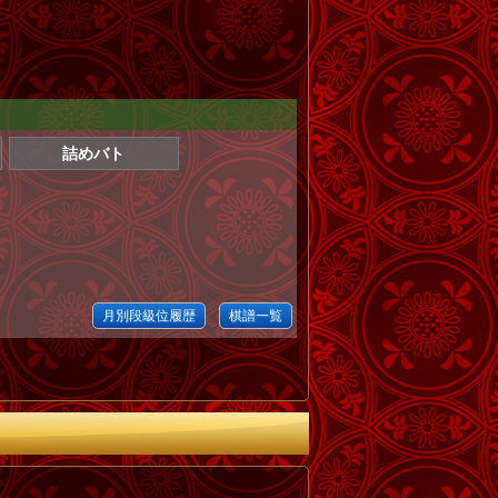
詰めバト
月別段級位履歴
棋譜一覧