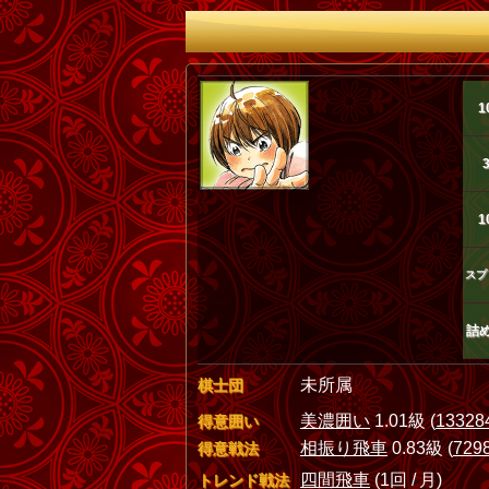
1
1
スプ
詰
未所属
棋士団
美濃囲い
1.01級 (
1332
得意囲い
相振り飛車
0.83級 (
729
得意戦法
四間飛車
(1回 / 月)
トレンド戦法