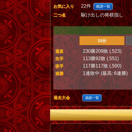
22件
お気に入り
棋譜一覧
駆け出しの将棋指し
二つ名
10分
230勝209敗 (.523)
通算
113勝92敗 (.551)
先手
117勝117敗 (.500)
後手
1連敗中 (最高: 6連勝)
連勝
過去大会
成績一覧