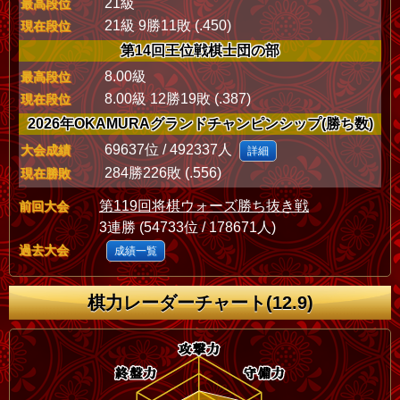
21級
最高段位
21級 9勝11敗 (.450)
現在段位
第14回王位戦棋士団の部
8.00級
最高段位
8.00級 12勝19敗 (.387)
現在段位
2026年OKAMURAグランドチャンピンシップ(勝ち数)
69637位 / 492337人
大会成績
詳細
284勝226敗 (.556)
現在勝敗
第119回将棋ウォーズ勝ち抜き戦
前回大会
3連勝 (54733位 / 178671人)
過去大会
成績一覧
棋力レーダーチャート(12.9)