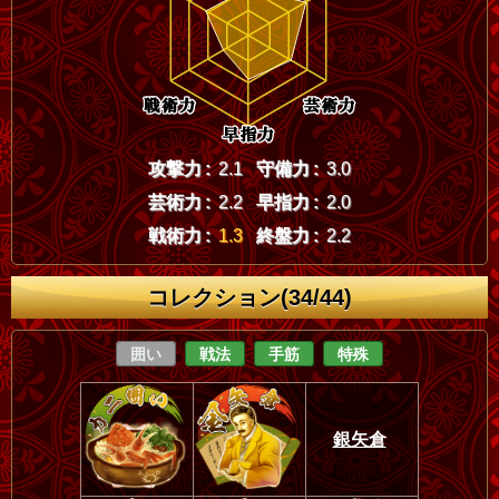
攻撃力 :
2.1
守備力 :
3.0
芸術力 :
2.2
早指力 :
2.0
戦術力 :
1.3
終盤力 :
2.2
コレクション(34/44)
囲い
戦法
手筋
特殊
銀矢倉