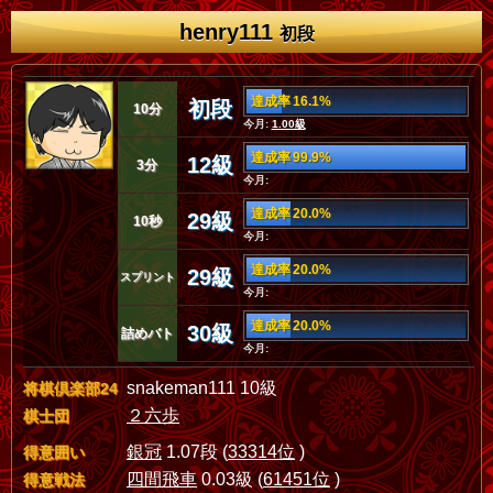
henry111
初段
達成率 16.1%
初段
10分
今月:
1.00級
達成率 99.9%
12級
3分
今月:
達成率 20.0%
29級
10秒
今月:
達成率 20.0%
29級
スプリント
今月:
達成率 20.0%
30級
詰めバト
今月:
snakeman111 10級
将棋倶楽部24
２六歩
棋士団
銀冠
1.07段 (
33314位
)
得意囲い
四間飛車
0.03級 (
61451位
)
得意戦法