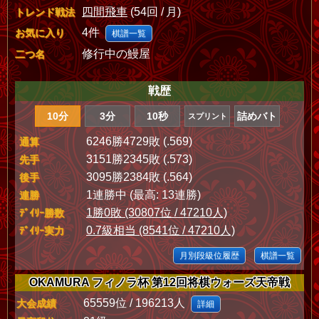
四間飛車
(54回 / 月)
トレンド戦法
4件
お気に入り
棋譜一覧
修行中の鰻屋
二つ名
戦歴
10分
3分
10秒
詰めバト
スプリント
6246勝4729敗 (.569)
通算
3151勝2345敗 (.573)
先手
3095勝2384敗 (.564)
後手
1連勝中 (最高: 13連勝)
連勝
1勝0敗 (30807位 / 47210人)
ﾃﾞｲﾘｰ勝数
0.7級相当 (8541位 / 47210人)
ﾃﾞｲﾘｰ実力
月別段級位履歴
棋譜一覧
OKAMURA フィノラ杯 第12回将棋ウォーズ天帝戦
65559位 / 196213人
大会成績
詳細