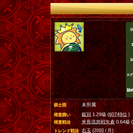
1
1
スプ
詰
未所属
棋士団
銀冠
1.29級 (
60749位
)
得意囲い
米長流急戦矢倉
0.64級 (
得意戦法
右玉
(20回 / 月)
トレンド戦法