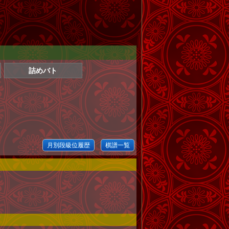
詰めバト
月別段級位履歴
棋譜一覧