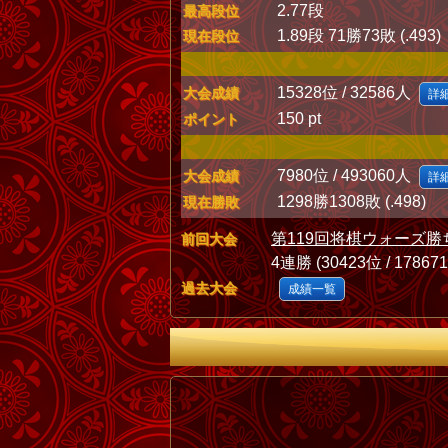
2.77段
最高段位
1.89段 71勝73敗 (.493)
現在段位
15328位 / 32586人
大会成績
詳
150 pt
ポイント
7980位 / 493060人
大会成績
詳
1298勝1308敗 (.498)
現在勝敗
第119回将棋ウォーズ勝
前回大会
4連勝 (30423位 / 17867
過去大会
成績一覧