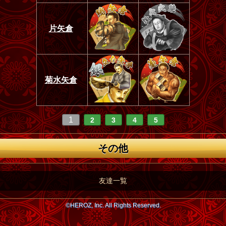
片矢倉
菊水矢倉
1
2
3
4
5
その他
友達一覧
©HEROZ, Inc. All Rights Reserved.