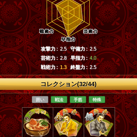
攻撃力 :
2.5
守備力 :
2.5
芸術力 :
2.8
早指力 :
4.0
戦術力 :
1.3
終盤力 :
2.5
コレクション(32/44)
囲い
戦法
手筋
特殊