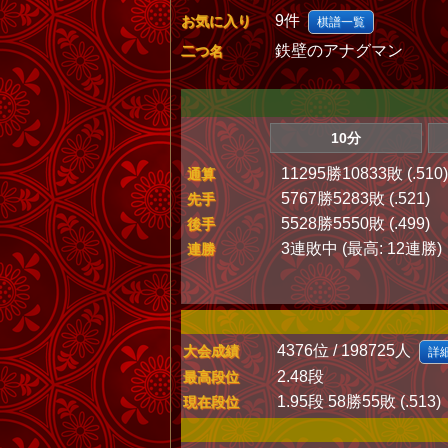
9件
お気に入り
棋譜一覧
鉄壁のアナグマン
二つ名
10分
11295勝10833敗 (.510)
通算
5767勝5283敗 (.521)
先手
5528勝5550敗 (.499)
後手
3連敗中 (最高: 12連勝)
連勝
4376位 / 198725人
大会成績
詳
2.48段
最高段位
1.95段 58勝55敗 (.513)
現在段位