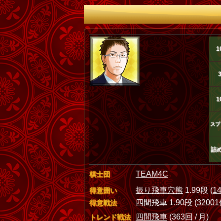
1
1
スプ
詰
TEAM4C
棋士団
振り飛車穴熊
1.99段 (
1
得意囲い
四間飛車
1.90段 (
3200
得意戦法
四間飛車
(363回 / 月)
トレンド戦法