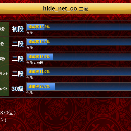
hide_net_co
二段
達成率 12.3%
初段
0分
今月:
達成率 14.4%
二段
3分
今月:
達成率 18.5%
二段
0秒
今月:
1.79段
達成率 11.0%
二段
リント
今月:
達成率 20.0%
30級
めバト
今月:
4870位
)
1位
)