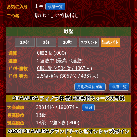
1件
お気に入り
棋譜一覧
駆け出しの将棋指し
二つ名
戦歴
10分
3分
10秒
詰めバト
スプリント
0勝2敗 (.000)
通算
2連敗中 (最高: 0連勝)
連勝
0勝1敗 (4534位 / 4867人)
ﾃﾞｲﾘｰ勝数
2.5級相当 (3057位 / 4867人)
ﾃﾞｲﾘｰ実力
月別段級位履歴
棋譜一覧
OKAMURA フィノラ杯 第12回将棋ウォーズ天帝戦
28814位 / 190074人
大会成績
詳細
18級
最高段位
18級 12勝3敗 (.800)
現在段位
2026年OKAMURAグランドチャンピオンシップ(ポイン