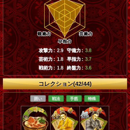
攻撃力 :
2.9
守備力 :
3.8
芸術力 :
1.8
早指力 :
3.7
戦術力 :
1.8
終盤力 :
3.6
コレクション(42/44)
囲い
戦法
手筋
特殊