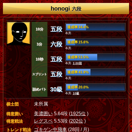
honogi
六段
達成率 34.4%
五段
10分
今月:
達成率 15.6%
六段
3分
今月:
達成率 53.5%
五段
10秒
今月:
3.00段
達成率 41.9%
五段
スプリント
今月:
達成率 20.0%
30級
詰めバト
今月:
10級
未所属
棋士団
美濃囲い
5.64段 (
1925位
)
得意囲い
レグスペ
5.53段 (
202位
)
得意戦法
ゴキゲン中飛車
(28回 / 月)
トレンド戦法