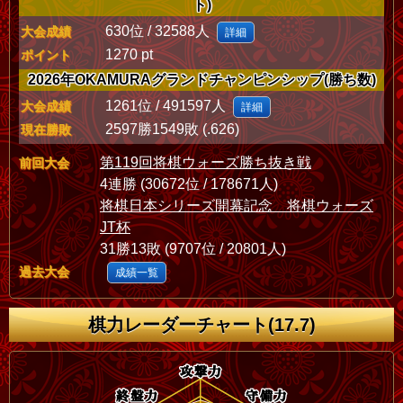
ト)
630位 / 32588人
大会成績
詳細
1270 pt
ポイント
2026年OKAMURAグランドチャンピンシップ(勝ち数)
1261位 / 491597人
大会成績
詳細
2597勝1549敗 (.626)
現在勝敗
第119回将棋ウォーズ勝ち抜き戦
前回大会
4連勝 (30672位 / 178671人)
将棋日本シリーズ開幕記念 将棋ウォーズ
JT杯
31勝13敗 (9707位 / 20801人)
過去大会
成績一覧
棋力レーダーチャート(17.7)