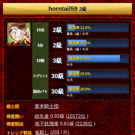
horntail59
2級
達成率 12.0%
2級
10分
最高: 1級 / 今月:
達成率 31.2%
2級
3分
最高: 1級 / 今月:
達成率 87.6%
3級
10秒
今月:
達成率 20.0%
30級
スプリント
今月:
達成率 20.0%
30級
詰めバト
今月:
栗本騎士団
棋士団
総矢倉
0.92級 (
10172位
)
得意囲い
地下鉄飛車
0.61級 (
2136位
)
得意戦法
鬼殺し
(2回 / 月)
トレンド戦法