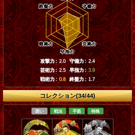
攻撃力 :
2.0
守備力 :
2.4
芸術力 :
2.5
早指力 :
3.9
戦術力 :
0.8
終盤力 :
1.7
コレクション(34/44)
囲い
戦法
手筋
特殊