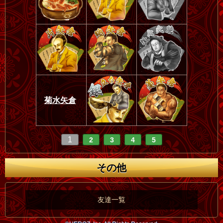
菊水矢倉
1
2
3
4
5
その他
友達一覧