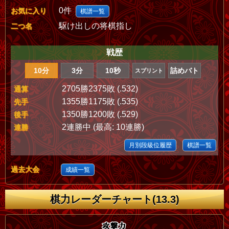
0件
お気に入り
棋譜一覧
駆け出しの将棋指し
二つ名
戦歴
10分
3分
10秒
詰めバト
スプリント
2705勝2375敗 (.532)
通算
1355勝1175敗 (.535)
先手
1350勝1200敗 (.529)
後手
2連勝中 (最高: 10連勝)
連勝
月別段級位履歴
棋譜一覧
過去大会
成績一覧
棋力レーダーチャート(13.3)