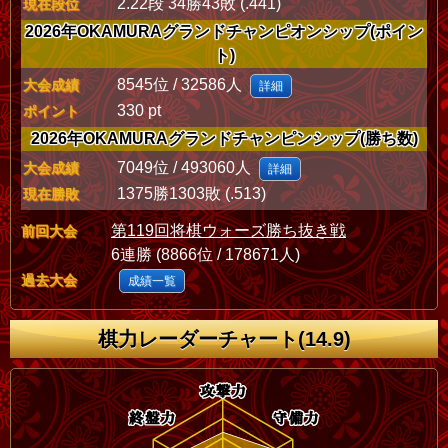
2.22段 34勝43敗 (.441)
現在段位
2026年OKAMURAグランドチャンピオンシップ(ポイン
ト)
8545位 / 32586人
大会成績
詳細
330 pt
ポイント
2026年OKAMURAグランドチャンピンシップ(勝ち数)
7049位 / 493060人
大会成績
詳細
1375勝1303敗 (.513)
現在勝敗
第119回将棋ウォーズ勝ち抜き戦
前回大会
6連勝 (8866位 / 178671人)
過去大会
成績一覧
棋力レーダーチャート(14.9)