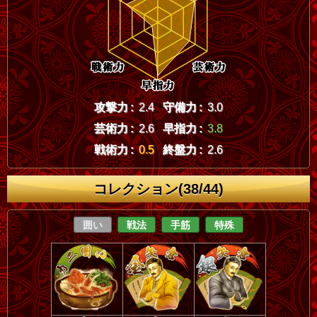
攻撃力 :
2.4
守備力 :
3.0
芸術力 :
2.6
早指力 :
3.8
戦術力 :
0.5
終盤力 :
2.6
コレクション(38/44)
囲い
戦法
手筋
特殊