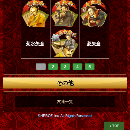
菊水矢倉
菱矢倉
1
2
3
4
5
その他
友達一覧
©HEROZ, Inc. All Rights Reserved.
▲TOP