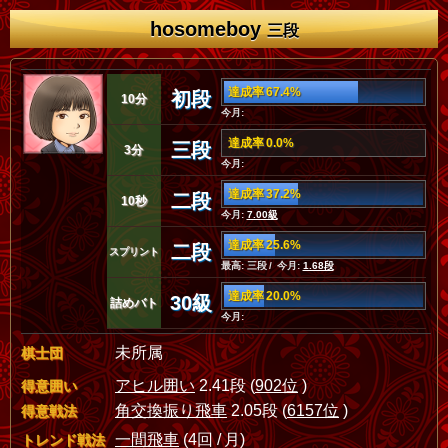
hosomeboy
三段
達成率 67.4%
初段
10分
今月:
達成率 0.0%
三段
3分
今月:
達成率 37.2%
二段
10秒
今月:
7.00級
達成率 25.6%
二段
スプリント
最高: 三段 / 今月:
1.68段
達成率 20.0%
30級
詰めバト
今月:
未所属
棋士団
アヒル囲い
2.41段 (
902位
)
得意囲い
角交換振り飛車
2.05段 (
6157位
)
得意戦法
一間飛車
(4回 / 月)
トレンド戦法