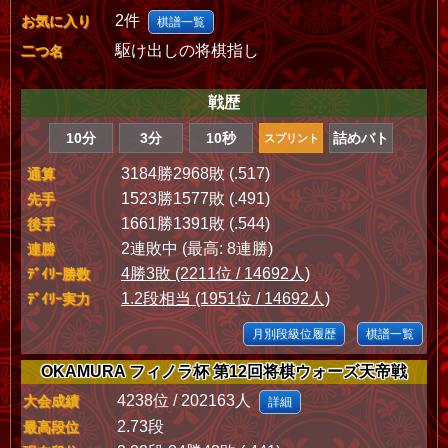
2件
お気に入り
棋譜一覧
駆け出しの将棋指し
二つ名
戦歴
10分
3分
10秒
詰めバト
スプリント
3184勝2968敗 (.517)
通算
1523勝1577敗 (.491)
先手
1661勝1391敗 (.544)
後手
2連敗中 (最高: 8連勝)
連勝
4勝3敗 (2211位 / 14692人)
ﾃﾞｲﾘｰ勝数
1.2段相当 (1951位 / 14692人)
ﾃﾞｲﾘｰ実力
月別段級位履歴
棋譜一覧
OKAMURA フィノラ杯 第12回将棋ウォーズ天帝戦
4238位 / 202163人
大会成績
詳細
2.73段
最高段位