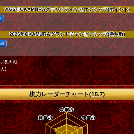
2026年OKAMURAグランドチャンピオンシップ(ポイント)
細
2026年OKAMURAグランドチャンピンシップ(勝ち数)
詳細
ち抜き戦
1人)
棋力レーダーチャート(15.7)