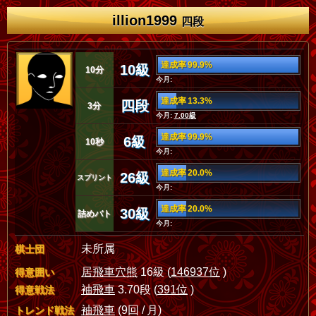
illion1999
四段
達成率 99.9%
10級
10分
今月:
達成率 13.3%
四段
3分
今月:
7.00級
達成率 99.9%
6級
10秒
今月:
達成率 20.0%
26級
スプリント
今月:
達成率 20.0%
30級
詰めバト
今月:
未所属
棋士団
居飛車穴熊
16級 (
146937位
)
得意囲い
袖飛車
3.70段 (
391位
)
得意戦法
袖飛車
(9回 / 月)
トレンド戦法