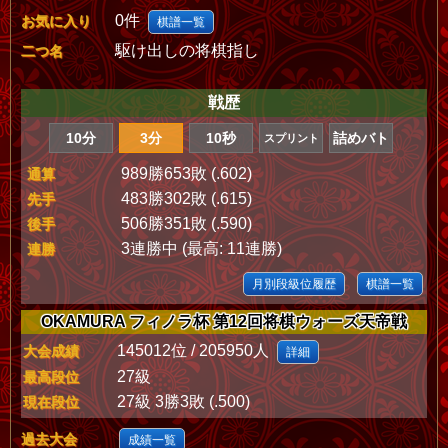
0件
お気に入り
棋譜一覧
駆け出しの将棋指し
二つ名
戦歴
10分
3分
10秒
詰めバト
スプリント
989勝653敗 (.602)
通算
483勝302敗 (.615)
先手
506勝351敗 (.590)
後手
3連勝中 (最高: 11連勝)
連勝
月別段級位履歴
棋譜一覧
OKAMURA フィノラ杯 第12回将棋ウォーズ天帝戦
145012位 / 205950人
大会成績
詳細
27級
最高段位
27級 3勝3敗 (.500)
現在段位
過去大会
成績一覧