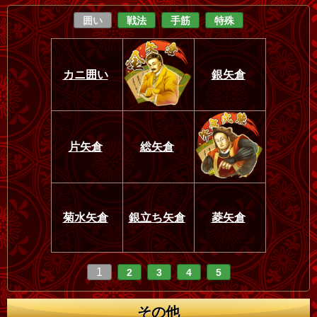
囲い
戦法
手筋
特殊
カニ囲い
銀矢倉
片矢倉
総矢倉
菊水矢倉
銀立ち矢倉
菱矢倉
1
2
3
4
5
その他