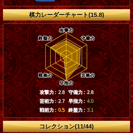
棋力レーダーチャート(15.8)
攻撃力 :
2.8
守備力 :
2.8
芸術力 :
2.7
早指力 :
4.0
戦術力 :
0.5
終盤力 :
3.1
コレクション(11/44)