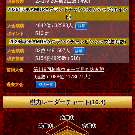
2.41段 204勝212敗 (.490)
現在段位
2026年OKAMURAグランドチャンピオンシップ(ポイン
ト)
4942位 / 32588人
大会成績
詳細
510 pt
ポイント
2026年OKAMURAグランドチャンピンシップ(勝ち数)
82位 / 491597人
大会成績
詳細
5154勝4825敗 (.516)
現在勝敗
第119回将棋ウォーズ勝ち抜き戦
前回大会
9連勝 (1088位 / 178671人)
過去大会
成績一覧
棋力レーダーチャート(16.4)