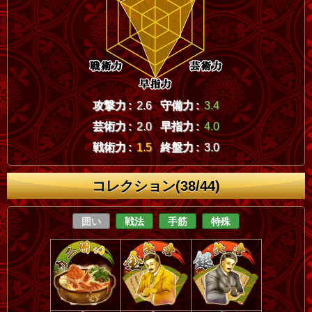
攻撃力 :
2.6
守備力 :
3.4
芸術力 :
2.0
早指力 :
4.0
戦術力 :
1.5
終盤力 :
3.0
コレクション(38/44)
囲い
戦法
手筋
特殊