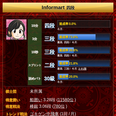
Informart
四段
達成率 0.0%
四段
10分
今月:
達成率 73.0%
三段
3分
最高: 四段 / 今月:
達成率 30.6%
三段
10秒
最高: 四段 / 今月:
達成率 21.8%
二段
スプリント
最高: 三段 / 今月:
2.01段
達成率 20.0%
30級
詰めバト
今月:
未所属
棋士団
船囲い
3.28段 (
11580位
)
得意囲い
棒銀
3.06段 (
780位
)
得意戦法
ゴキゲン中飛車
(1回 / 月)
トレンド戦法