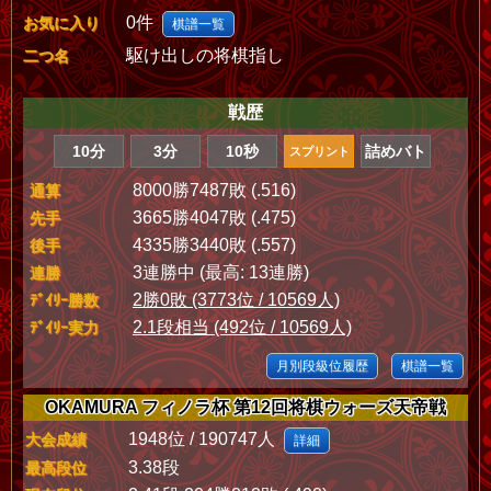
0件
お気に入り
棋譜一覧
駆け出しの将棋指し
二つ名
戦歴
10分
3分
10秒
詰めバト
スプリント
8000勝7487敗 (.516)
通算
3665勝4047敗 (.475)
先手
4335勝3440敗 (.557)
後手
3連勝中 (最高: 13連勝)
連勝
2勝0敗 (3773位 / 10569人)
ﾃﾞｲﾘｰ勝数
2.1段相当 (492位 / 10569人)
ﾃﾞｲﾘｰ実力
月別段級位履歴
棋譜一覧
OKAMURA フィノラ杯 第12回将棋ウォーズ天帝戦
1948位 / 190747人
大会成績
詳細
3.38段
最高段位