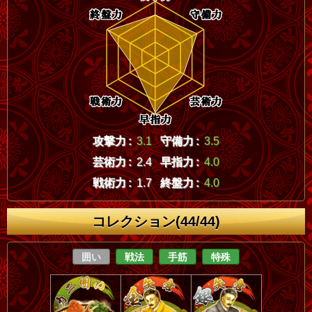
攻撃力 :
3.1
守備力 :
3.5
芸術力 :
2.4
早指力 :
4.0
戦術力 :
1.7
終盤力 :
4.0
コレクション(44/44)
囲い
戦法
手筋
特殊