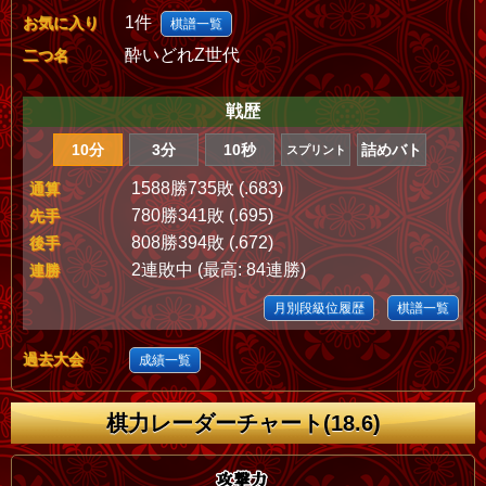
1件
お気に入り
棋譜一覧
酔いどれZ世代
二つ名
戦歴
10分
3分
10秒
詰めバト
スプリント
1588勝735敗 (.683)
通算
780勝341敗 (.695)
先手
808勝394敗 (.672)
後手
2連敗中 (最高: 84連勝)
連勝
月別段級位履歴
棋譜一覧
過去大会
成績一覧
棋力レーダーチャート(18.6)