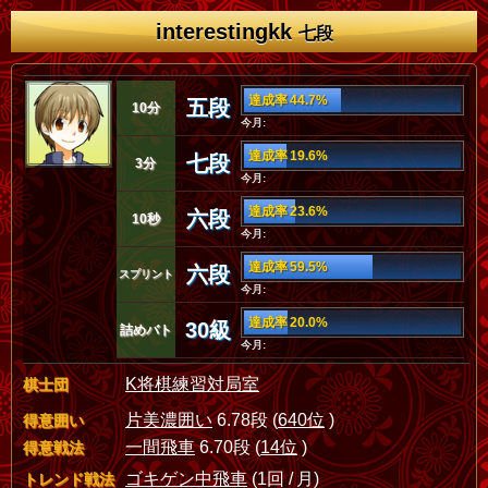
interestingkk
七段
達成率 44.7%
五段
10分
今月:
達成率 19.6%
七段
3分
今月:
達成率 23.6%
六段
10秒
今月:
達成率 59.5%
六段
スプリント
今月:
達成率 20.0%
30級
詰めバト
今月:
K将棋練習対局室
棋士団
片美濃囲い
6.78段 (
640位
)
得意囲い
一間飛車
6.70段 (
14位
)
得意戦法
ゴキゲン中飛車
(1回 / 月)
トレンド戦法