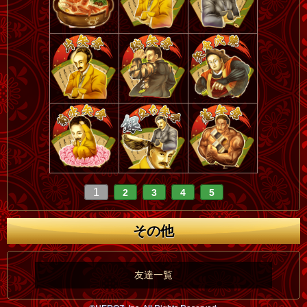
1
2
3
4
5
その他
友達一覧