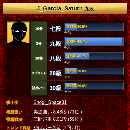
J_Garcia_Saturn
九段
達成率 20.5%
七段
10分
今月:
達成率 99.7%
九段
3分
今月:
達成率 41.7%
八段
10秒
今月:
達成率 20.0%
28級
スプリント
今月:
達成率 20.0%
30級
詰めバト
今月:
Shogi_Space81
棋士団
美濃囲い
8.48段 (
71位
)
得意囲い
三間飛車
8.01段 (
59位
)
得意戦法
やばボーズ流
(1回 / 月)
トレンド戦法