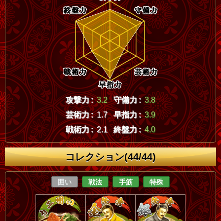
攻撃力 :
3.2
守備力 :
3.8
芸術力 :
1.7
早指力 :
3.9
戦術力 :
2.1
終盤力 :
4.0
コレクション(44/44)
囲い
戦法
手筋
特殊