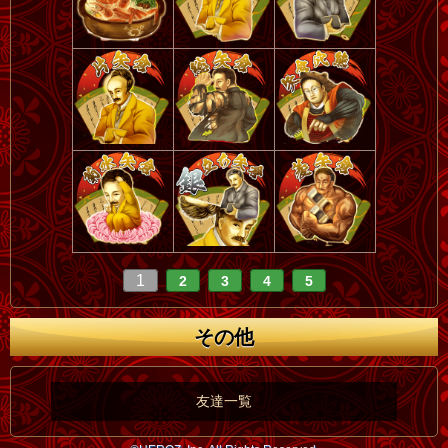
1
2
3
4
5
その他
友達一覧