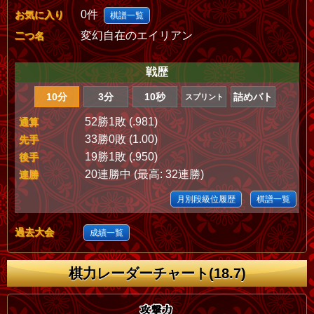
0件
お気に入り
棋譜一覧
変幻自在のエイリアン
二つ名
戦歴
10分
3分
10秒
詰めバト
スプリント
52勝1敗 (.981)
通算
33勝0敗 (1.00)
先手
19勝1敗 (.950)
後手
20連勝中 (最高: 32連勝)
連勝
月別段級位履歴
棋譜一覧
過去大会
成績一覧
棋力レーダーチャート(18.7)