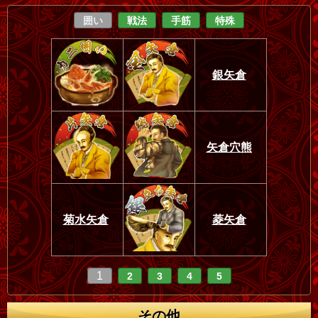
囲い
戦法
手筋
特殊
銀矢倉
矢倉穴熊
菊水矢倉
菱矢倉
1
2
3
4
5
その他