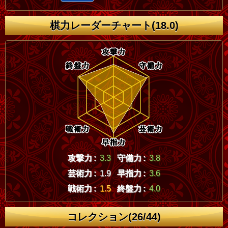
棋力レーダーチャート(18.0)
攻撃力 :
3.3
守備力 :
3.8
芸術力 :
1.9
早指力 :
3.6
戦術力 :
1.5
終盤力 :
4.0
コレクション(26/44)