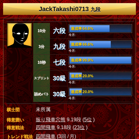
JackTakashi0713
九段
達成率 64.6%
六段
10分
今月:
達成率 66.6%
九段
3分
今月:
達成率 99.9%
七段
10秒
今月:
達成率 20.0%
30級
スプリント
今月:
達成率 20.0%
30級
詰めバト
今月:
未所属
棋士団
振り飛車穴熊
9.19段 (
5位
)
得意囲い
四間飛車
9.18段 (
23位
)
得意戦法
四間飛車
(3回 / 月)
トレンド戦法