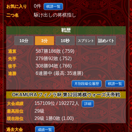
0件
お気に入り
棋譜一覧
駆け出しの将棋指し
二つ名
戦歴
10分
3分
10秒
詰めバト
スプリント
587勝186敗 (.759)
通算
279勝92敗 (.752)
先手
308勝94敗 (.766)
後手
6連勝中 (最高: 35連勝)
連勝
月別段級位履歴
棋譜一覧
OKAMURA フィノラ杯 第12回将棋ウォーズ天帝戦
157109位 / 192272人
大会成績
詳細
29級
最高段位
29級 1勝0敗 (1.00)
現在段位
過去大会
成績一覧