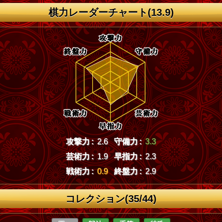
棋力レーダーチャート(13.9)
攻撃力 :
2.6
守備力 :
3.3
芸術力 :
1.9
早指力 :
2.3
戦術力 :
0.9
終盤力 :
2.9
コレクション(35/44)