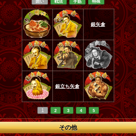
囲い
戦法
手筋
特殊
銀矢倉
銀立ち矢倉
1
2
3
4
5
その他