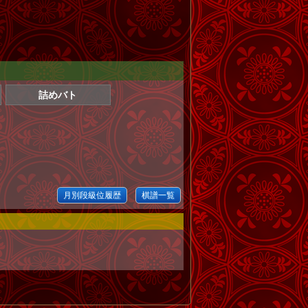
詰めバト
月別段級位履歴
棋譜一覧