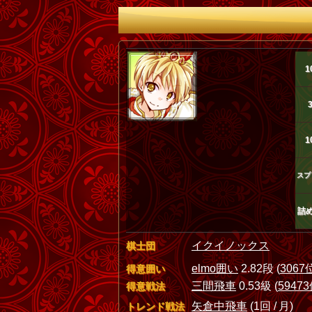
1
1
スプ
詰
イクイノックス
棋士団
elmo囲い
2.82段 (
3067
得意囲い
三間飛車
0.53級 (
5947
得意戦法
矢倉中飛車
(1回 / 月)
トレンド戦法