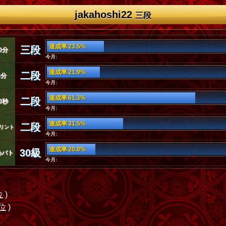
jakahoshi22
三段
達成率 23.5%
三段
0分
今月:
達成率 21.9%
二段
3分
今月:
達成率 61.3%
二段
0秒
今月:
達成率 31.5%
二段
リント
今月:
達成率 20.0%
30級
めバト
今月:
位
)
3位
)