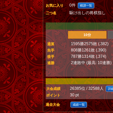
0件
お気に入り
棋譜一覧
駆け出しの将棋指し
二つ名
10分
1595勝2575敗 (.382)
通算
808勝1261敗 (.390)
先手
787勝1314敗 (.374)
後手
2連敗中 (最高: 10連勝)
連勝
26385位 / 32588人
大会成績
詳
30 pt
ポイント
過去大会
成績一覧