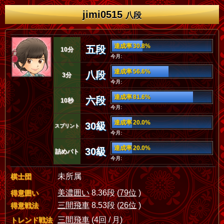
jimi0515
八段
達成率 30.8%
五段
10分
今月:
達成率 56.6%
八段
3分
今月:
達成率 81.6%
六段
10秒
今月:
達成率 20.0%
30級
スプリント
今月:
達成率 20.0%
30級
詰めバト
今月:
未所属
棋士団
美濃囲い
8.36段 (
79位
)
得意囲い
三間飛車
8.53段 (
26位
)
得意戦法
三間飛車
(4回 / 月)
トレンド戦法