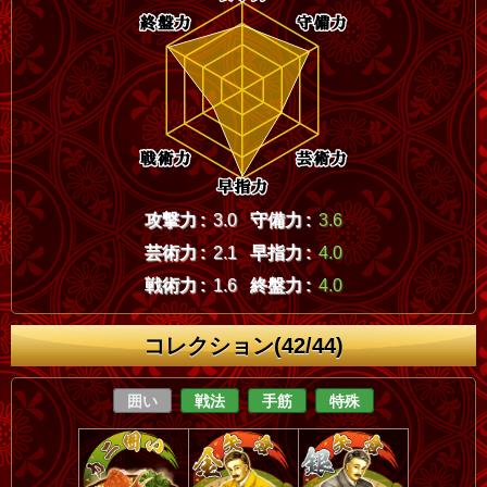
攻撃力 :
3.0
守備力 :
3.6
芸術力 :
2.1
早指力 :
4.0
戦術力 :
1.6
終盤力 :
4.0
コレクション(42/44)
囲い
戦法
手筋
特殊