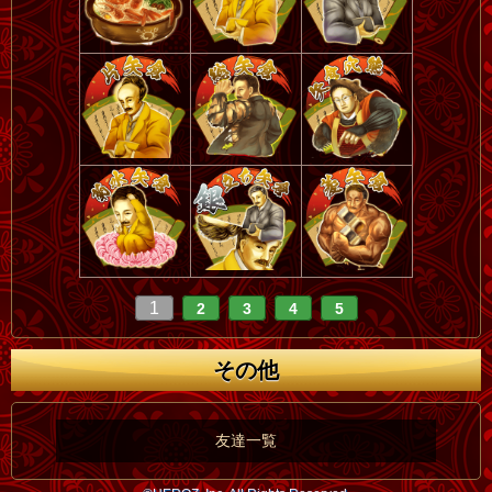
1
2
3
4
5
その他
友達一覧