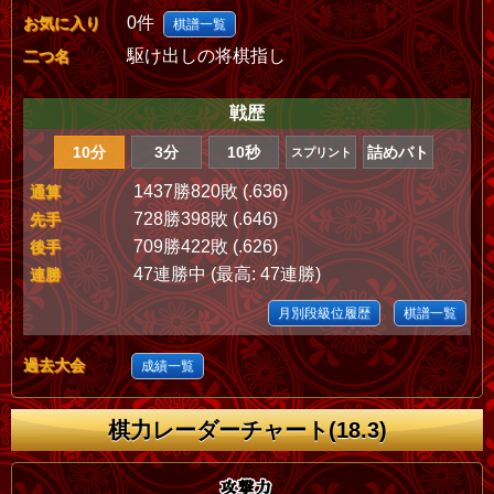
0件
お気に入り
棋譜一覧
駆け出しの将棋指し
二つ名
戦歴
10分
3分
10秒
詰めバト
スプリント
1437勝820敗 (.636)
通算
728勝398敗 (.646)
先手
709勝422敗 (.626)
後手
47連勝中 (最高: 47連勝)
連勝
月別段級位履歴
棋譜一覧
過去大会
成績一覧
棋力レーダーチャート(18.3)