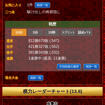
1件
お気に入り
棋譜一覧
駆け出しの将棋指し
二つ名
戦歴
10分
3分
10秒
詰めバト
スプリント
812勝670敗 (.547)
通算
421勝327敗 (.562)
先手
391勝343敗 (.532)
後手
1連勝中 (最高: 11連勝)
連勝
月別段級位履歴
棋譜一覧
過去大会
成績一覧
棋力レーダーチャート(13.6)