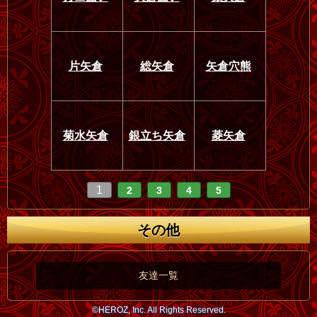
片矢倉
総矢倉
矢倉穴熊
菊水矢倉
銀立ち矢倉
菱矢倉
1
2
3
4
5
その他
友達一覧
©HEROZ, Inc. All Rights Reserved.