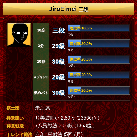
JiroEimei
三段
達成率 18.5%
三段
10分
今月:
達成率 20.0%
29級
3分
今月:
達成率 20.0%
30級
10秒
今月:
達成率 20.0%
29級
スプリント
今月:
達成率 20.0%
30級
詰めバト
今月:
未所属
棋士団
片美濃囲い
2.89段 (
23566位
)
得意囲い
7八飛戦法
3.06段 (
1363位
)
得意戦法
△3二飛戦法
(5回 / 月)
トレンド戦法