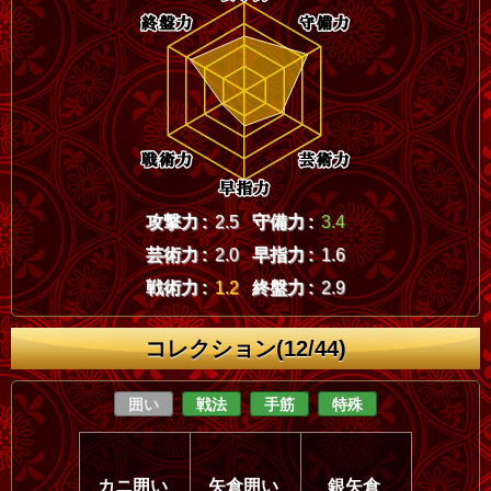
攻撃力 :
2.5
守備力 :
3.4
芸術力 :
2.0
早指力 :
1.6
戦術力 :
1.2
終盤力 :
2.9
コレクション(12/44)
囲い
戦法
手筋
特殊
カニ囲い
矢倉囲い
銀矢倉