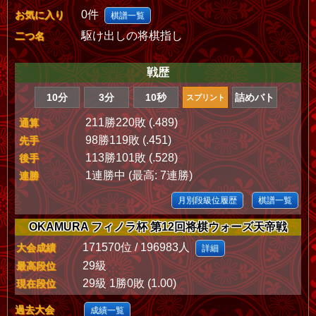
0件
お気に入り
棋譜一覧
駆け出しの将棋指し
二つ名
戦歴
10分
3分
10秒
詰めバト
スプリント
211勝220敗 (.489)
通算
98勝119敗 (.451)
先手
113勝101敗 (.528)
後手
1連勝中 (最高: 7連勝)
連勝
月別段級位履歴
棋譜一覧
OKAMURA フィノラ杯 第12回将棋ウォーズ天帝戦
171570位 / 196983人
大会成績
詳細
29級
最高段位
29級 1勝0敗 (1.00)
現在段位
過去大会
成績一覧