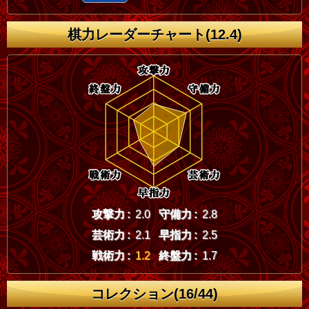
棋力レーダーチャート(12.4)
攻撃力 :
2.0
守備力 :
2.8
芸術力 :
2.1
早指力 :
2.5
戦術力 :
1.2
終盤力 :
1.7
コレクション(16/44)