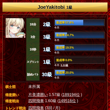
JoeYakitobi
1級
達成率 57.8%
2級
10分
今月:
達成率 24.7%
3級
3分
今月:
達成率 19.5%
1級
10秒
今月:
達成率 0.0%
1級
スプリント
今月:
9.00級
達成率 20.0%
30級
詰めバト
今月:
未所属
棋士団
片美濃囲い
1.57級 (
189194位
)
得意囲い
四間飛車
1.60級 (
149516位
)
得意戦法
四間飛車
(3回 / 月)
トレンド戦法