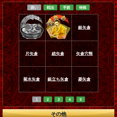
囲い
戦法
手筋
特殊
銀矢倉
片矢倉
総矢倉
矢倉穴熊
菊水矢倉
銀立ち矢倉
菱矢倉
1
2
3
4
5
その他