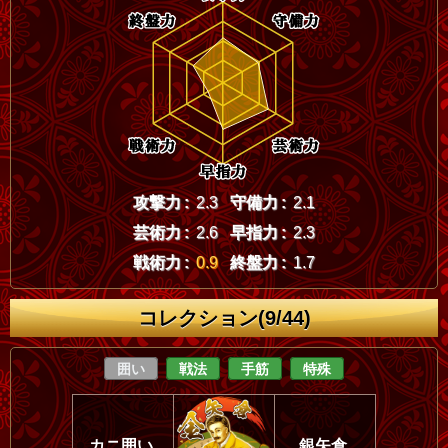
攻撃力 :
2.3
守備力 :
2.1
芸術力 :
2.6
早指力 :
2.3
戦術力 :
0.9
終盤力 :
1.7
コレクション(9/44)
囲い
戦法
手筋
特殊
カニ囲い
銀矢倉