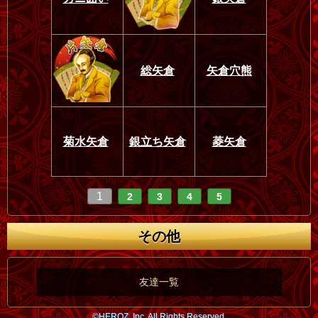
総矢倉
矢倉穴熊
菊水矢倉
銀立ち矢倉
菱矢倉
1
2
3
4
5
その他
友達一覧
©HEROZ, Inc. All Rights Reserved.