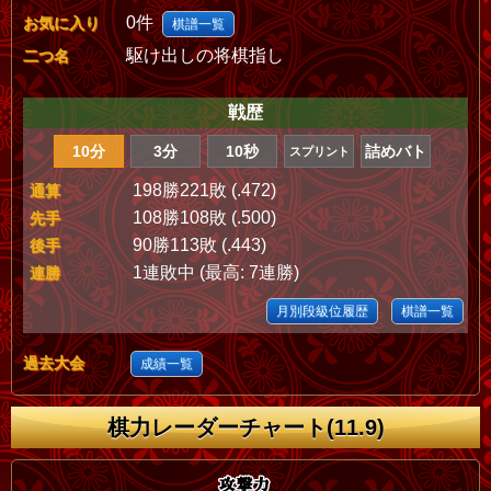
0件
お気に入り
棋譜一覧
駆け出しの将棋指し
二つ名
戦歴
10分
3分
10秒
詰めバト
スプリント
198勝221敗 (.472)
通算
108勝108敗 (.500)
先手
90勝113敗 (.443)
後手
1連敗中 (最高: 7連勝)
連勝
月別段級位履歴
棋譜一覧
過去大会
成績一覧
棋力レーダーチャート(11.9)