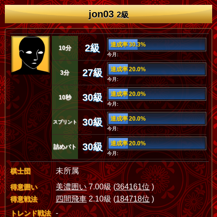
jon03
2級
達成率 30.3%
2級
10分
今月:
達成率 20.0%
27級
3分
今月:
達成率 20.0%
30級
10秒
今月:
達成率 20.0%
30級
スプリント
今月:
達成率 20.0%
30級
詰めバト
今月:
未所属
棋士団
美濃囲い
7.00級 (
364161位
)
得意囲い
四間飛車
2.10級 (
184718位
)
得意戦法
-
トレンド戦法