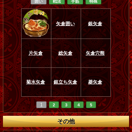
囲い
戦法
手筋
特殊
矢倉囲い
銀矢倉
片矢倉
総矢倉
矢倉穴熊
菊水矢倉
銀立ち矢倉
菱矢倉
1
2
3
4
5
その他