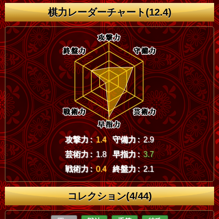
棋力レーダーチャート(12.4)
攻撃力 :
1.4
守備力 :
2.9
芸術力 :
1.8
早指力 :
3.7
戦術力 :
0.4
終盤力 :
2.1
コレクション(4/44)