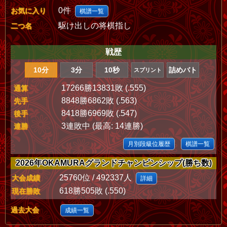
0件
お気に入り
棋譜一覧
駆け出しの将棋指し
二つ名
戦歴
10分
3分
10秒
詰めバト
スプリント
17266勝13831敗 (.555)
通算
8848勝6862敗 (.563)
先手
8418勝6969敗 (.547)
後手
3連敗中 (最高: 14連勝)
連勝
月別段級位履歴
棋譜一覧
2026年OKAMURAグランドチャンピンシップ(勝ち数)
25760位 / 492337人
大会成績
詳細
618勝505敗 (.550)
現在勝敗
過去大会
成績一覧