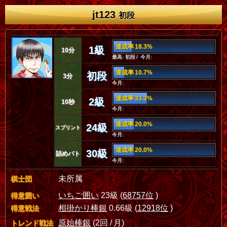
jt123
初段
達成率 18.3%
1級
10分
最高: 初段 / 今月:
達成率 10.7%
初段
3分
今月:
達成率 33.3%
2級
10秒
今月:
達成率 20.0%
24級
スプリント
今月:
達成率 20.0%
30級
詰めバト
今月:
未所属
棋士団
いちご囲い
23級 (
68757位
)
得意囲い
相掛かり棒銀
0.66級 (
12918位
)
得意戦法
原始棒銀
(2回 / 月)
トレンド戦法