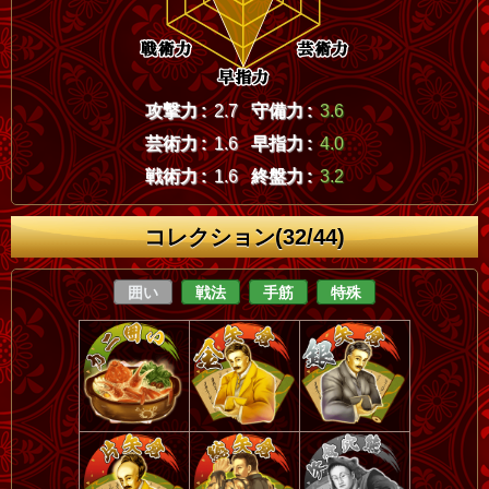
攻撃力 :
2.7
守備力 :
3.6
芸術力 :
1.6
早指力 :
4.0
戦術力 :
1.6
終盤力 :
3.2
コレクション(32/44)
囲い
戦法
手筋
特殊