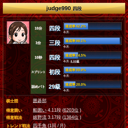
judge990
四段
達成率 42.2%
四段
10分
今月:
達成率 98.1%
三段
3分
今月:
達成率 24.5%
四段
10秒
今月:
8.00級
達成率 99.9%
初段
スプリント
今月:
達成率 20.0%
29級
詰めバト
今月:
囲碁部
棋士団
船囲い
4.11段 (
6203位
)
得意囲い
嬉野流
3.17段 (
1384位
)
得意戦法
四手角
(1回 / 月)
トレンド戦法