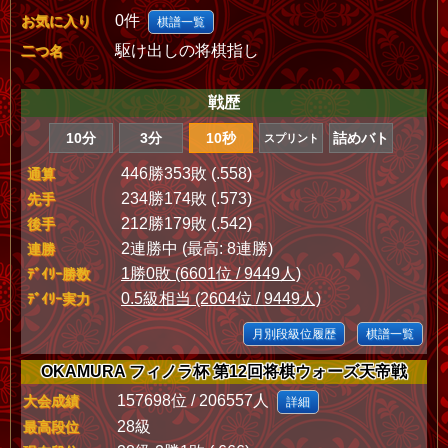
0件
お気に入り
棋譜一覧
駆け出しの将棋指し
二つ名
戦歴
10分
3分
10秒
詰めバト
スプリント
446勝353敗 (.558)
通算
234勝174敗 (.573)
先手
212勝179敗 (.542)
後手
2連勝中 (最高: 8連勝)
連勝
1勝0敗 (6601位 / 9449人)
ﾃﾞｲﾘｰ勝数
0.5級相当 (2604位 / 9449人)
ﾃﾞｲﾘｰ実力
月別段級位履歴
棋譜一覧
OKAMURA フィノラ杯 第12回将棋ウォーズ天帝戦
157698位 / 206557人
大会成績
詳細
28級
最高段位