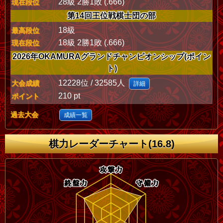
28級 2勝1敗 (.666)
現在段位
第14回王位戦棋士団の部
18級
最高段位
18級 2勝1敗 (.666)
現在段位
2026年OKAMURAグランドチャンピオンシップ(ポイン
ト)
12228位 / 32585人
大会成績
詳細
210 pt
ポイント
過去大会
成績一覧
棋力レーダーチャート(16.8)