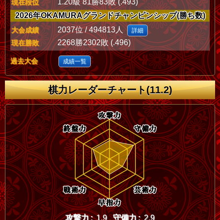
1.20級 81勝83敗 (.493)
現在段位
2026年OKAMURAグランドチャンピンシップ(勝ち数)
2037位 / 494813人
大会成績
詳細
2268勝2302敗 (.496)
現在勝敗
過去大会
成績一覧
棋力レーダーチャート(11.2)
攻撃力 :
1.9
守備力 :
2.9