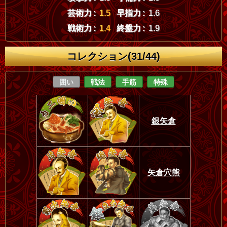
芸術力 :
1.5
早指力 :
1.6
戦術力 :
1.4
終盤力 :
1.9
コレクション(31/44)
囲い
戦法
手筋
特殊
銀矢倉
矢倉穴熊