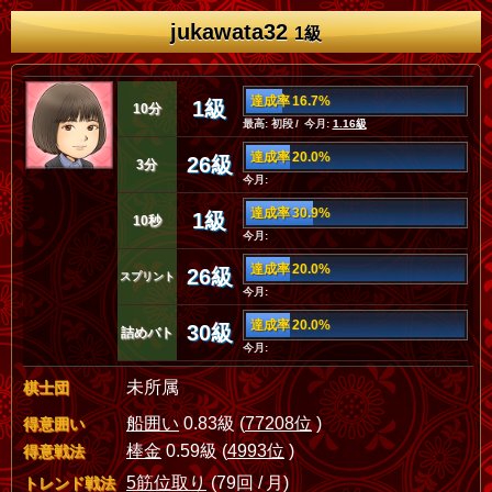
jukawata32
1級
達成率 16.7%
1級
10分
最高: 初段 / 今月:
1.16級
達成率 20.0%
26級
3分
今月:
達成率 30.9%
1級
10秒
今月:
達成率 20.0%
26級
スプリント
今月:
達成率 20.0%
30級
詰めバト
今月:
未所属
棋士団
船囲い
0.83級 (
77208位
)
得意囲い
棒金
0.59級 (
4993位
)
得意戦法
5筋位取り
(79回 / 月)
トレンド戦法