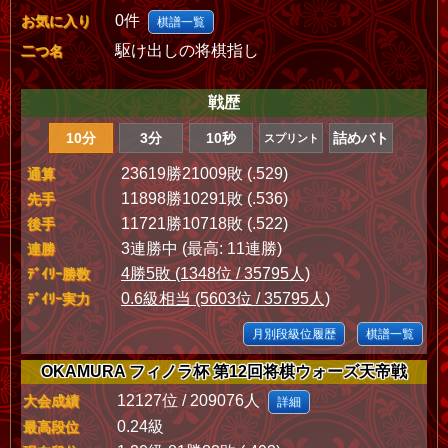
0件
お気に入り
棋譜一覧
駆け出しの将棋指し
二つ名
戦歴
10分
3分
10秒
詰めバト
スプリント
23619勝21009敗 (.529)
通算
11898勝10291敗 (.536)
先手
11721勝10718敗 (.522)
後手
3連勝中 (最高: 11連勝)
連勝
4勝5敗 (1348位 / 35795人)
ﾃﾞｲﾘｰ勝数
0.6級相当 (5603位 / 35795人)
ﾃﾞｲﾘｰ実力
月別段級位履歴
棋譜一覧
OKAMURA フィノラ杯 第12回将棋ウォーズ天帝戦
12127位 / 209076人
大会成績
詳細
0.24級
最高段位