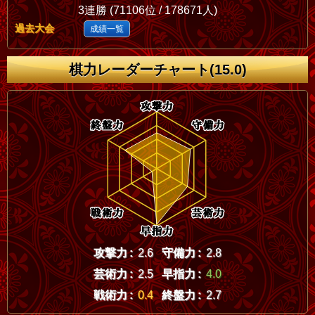
3連勝 (71106位 / 178671人)
過去大会
成績一覧
棋力レーダーチャート(15.0)
攻撃力 :
2.6
守備力 :
2.8
芸術力 :
2.5
早指力 :
4.0
戦術力 :
0.4
終盤力 :
2.7