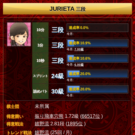
JURIETA
三段
達成率 0.0%
三段
10分
今月:
達成率 10.9%
三段
3分
今月:
7.00級
達成率 10.6%
三段
10秒
今月:
6.00級
達成率 20.0%
24級
スプリント
今月:
達成率 20.0%
30級
詰めバト
今月:
未所属
棋士団
振り飛車穴熊
1.72級 (
66517位
)
得意囲い
嬉野流
2.81段 (
1895位
)
得意戦法
嬉野流
(25回 / 月)
トレンド戦法