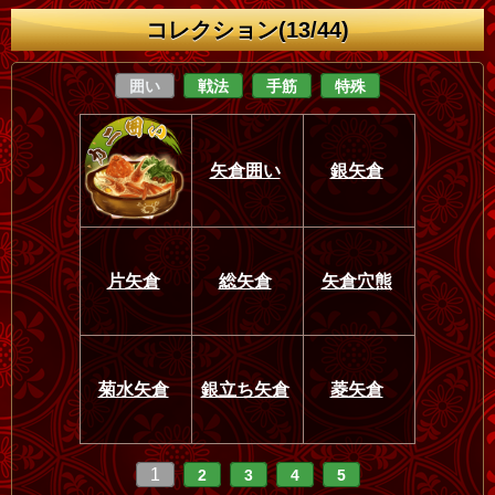
コレクション(13/44)
囲い
戦法
手筋
特殊
矢倉囲い
銀矢倉
片矢倉
総矢倉
矢倉穴熊
菊水矢倉
銀立ち矢倉
菱矢倉
1
2
3
4
5