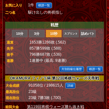
1件
お気に入り
棋譜一覧
駆け出しの将棋指し
二つ名
戦歴
10分
3分
10秒
詰めバト
スプリント
1653勝1286敗 (.562)
通算
857勝599敗 (.588)
先手
796勝687敗 (.536)
後手
1連勝中 (最高: 9連勝)
連勝
月別段級位履歴
棋譜一覧
OKAMURA フィノラ杯 第12回将棋ウォーズ天帝戦
91058位 / 198615人
大会成績
詳細
23級
最高段位
23級 7勝3敗 (.700)
現在段位
第119回将棋ウォーズ勝ち抜き戦
前回大会