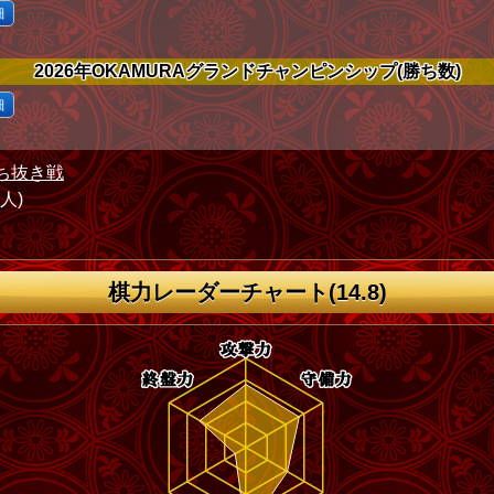
細
2026年OKAMURAグランドチャンピンシップ(勝ち数)
細
ち抜き戦
1人)
棋力レーダーチャート(14.8)