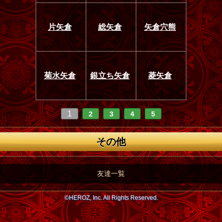
片矢倉
総矢倉
矢倉穴熊
菊水矢倉
銀立ち矢倉
菱矢倉
1
2
3
4
5
その他
友達一覧
©HEROZ, Inc. All Rights Reserved.