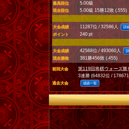
5.00級
最高段位
5.00級 15勝12敗 (.555)
現在段位
11287位 / 32586人
大会成績
詳
240 pt
ポイント
42568位 / 493060人
大会成績
381勝456敗 (.455)
現在勝敗
第119回将棋ウォーズ勝
前回大会
3連勝 (64832位 / 17867
過去大会
成績一覧