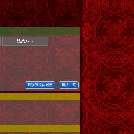
詰めバト
月別段級位履歴
棋譜一覧