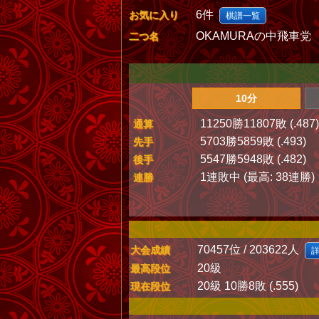
6件
お気に入り
棋譜一覧
OKAMURAの中飛車党
二つ名
10分
11250勝11807敗 (.487)
通算
5703勝5859敗 (.493)
先手
5547勝5948敗 (.482)
後手
1連敗中 (最高: 38連勝)
連勝
70457位 / 203622人
大会成績
20級
最高段位
20級 10勝8敗 (.555)
現在段位