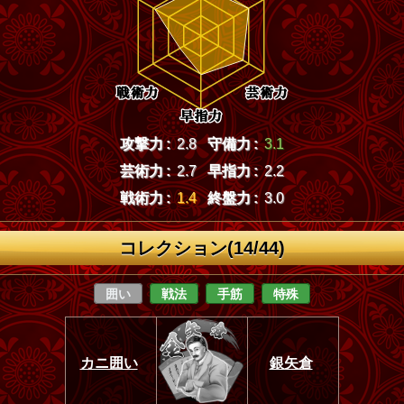
攻撃力 :
2.8
守備力 :
3.1
芸術力 :
2.7
早指力 :
2.2
戦術力 :
1.4
終盤力 :
3.0
コレクション(14/44)
囲い
戦法
手筋
特殊
カニ囲い
銀矢倉