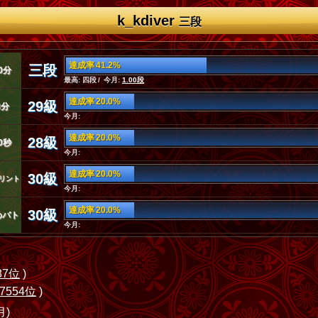
k_kdiver
三段
達成率 41.2%
三段
0分
最高: 四段 / 今月:
1.00段
達成率 20.0%
29級
3分
今月:
達成率 20.0%
28級
0秒
今月:
達成率 20.0%
30級
リント
今月:
達成率 20.0%
30級
めバト
今月:
87位
)
7554位
)
月)