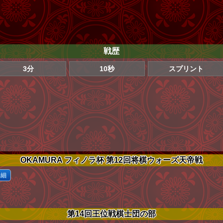
戦歴
3分
10秒
スプリント
OKAMURA フィノラ杯 第12回将棋ウォーズ天帝戦
詳細
第14回王位戦棋士団の部