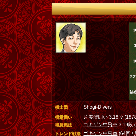
1
1
スプ
詰
Shogi-Divers
棋士団
片美濃囲い
3.18段 (
187
得意囲い
ゴキゲン中飛車
3.19段 (
得意戦法
ゴキゲン中飛車
(64回 / 
トレンド戦法