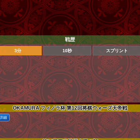
戦歴
3分
10秒
スプリント
OKAMURA フィノラ杯 第12回将棋ウォーズ天帝戦
詳細