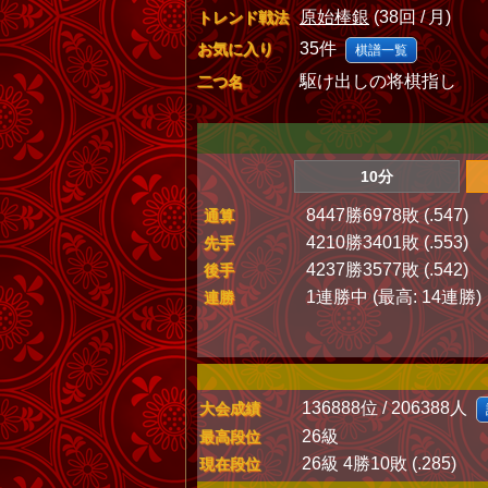
原始棒銀
(38回 / 月)
トレンド戦法
35件
お気に入り
棋譜一覧
駆け出しの将棋指し
二つ名
10分
8447勝6978敗 (.547)
通算
4210勝3401敗 (.553)
先手
4237勝3577敗 (.542)
後手
1連勝中 (最高: 14連勝)
連勝
136888位 / 206388人
大会成績
26級
最高段位
26級 4勝10敗 (.285)
現在段位