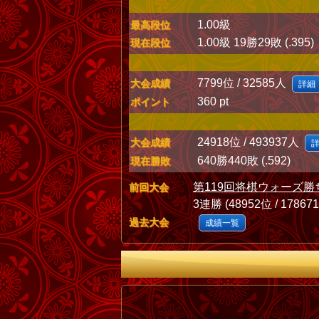
1.00級
最高段位
1.00級 19勝29敗 (.395)
現在段位
7799位 / 32585人
大会成績
詳細
360 pt
ポイント
24918位 / 493937人
大会成績
640勝440敗 (.592)
現在勝敗
第119回将棋ウォーズ勝
前回大会
3連勝 (48952位 / 17867
過去大会
成績一覧