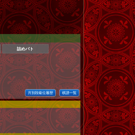
詰めバト
月別段級位履歴
棋譜一覧