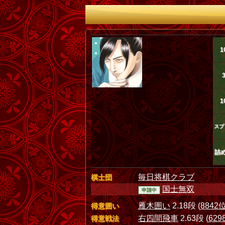
1
1
スプ
詰
毎日将棋クラブ
棋士団
国士無双
申請中
雁木囲い
2.18段 (
8842
得意囲い
右四間飛車
2.63段 (
629
得意戦法