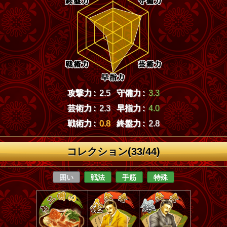
攻撃力 :
2.5
守備力 :
3.3
芸術力 :
2.3
早指力 :
4.0
戦術力 :
0.8
終盤力 :
2.8
コレクション(33/44)
囲い
戦法
手筋
特殊