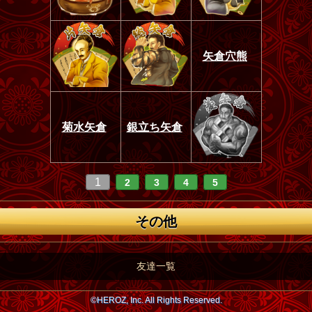
矢倉穴熊
菊水矢倉
銀立ち矢倉
1
2
3
4
5
その他
友達一覧
©HEROZ, Inc. All Rights Reserved.