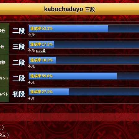
kabochadayo
三段
達成率 53.3%
二段
0分
今月:
達成率 17.1%
三段
3分
今月:
6.00級
達成率 18.1%
二段
0秒
今月:
達成率 59.0%
二段
リント
今月:
達成率 27.1%
初段
めバト
今月:
位
)
8位
)