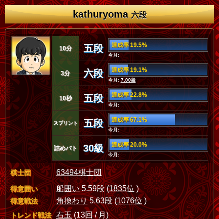
kathuryoma
六段
達成率 19.5%
五段
10分
今月:
達成率 19.1%
六段
3分
今月:
7.00級
達成率 22.8%
五段
10秒
今月:
達成率 67.1%
五段
スプリント
今月:
達成率 20.0%
30級
詰めバト
今月:
63494棋士団
棋士団
船囲い
5.59段 (
1835位
)
得意囲い
角換わり
5.63段 (
1076位
)
得意戦法
右玉
(13回 / 月)
トレンド戦法