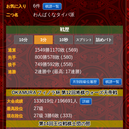
6件
お気に入り
棋譜一覧
わんぱくなタイパ派
二つ名
戦歴
10分
3分
10秒
詰めバト
スプリント
1549勝1170敗 (.569)
通算
800勝578敗 (.580)
先手
749勝592敗 (.558)
後手
2連勝中 (最高: 17連勝)
連勝
月別段級位履歴
棋譜一覧
OKAMURA フィノラ杯 第12回将棋ウォーズ天帝戦
133619位 / 196691人
大会成績
詳細
27級
最高段位
27級 3勝6敗 (.333)
現在段位
第14回王位戦棋士団の部