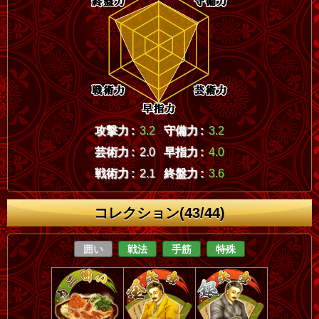
攻撃力 :
3.2
守備力 :
3.2
芸術力 :
2.0
早指力 :
4.0
戦術力 :
2.1
終盤力 :
3.6
コレクション(43/44)
囲い
戦法
手筋
特殊