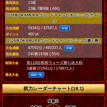
13級
最高段位
13級 7勝8敗 (.466)
現在段位
2026年OKAMURAグランドチャンピオンシップ(ポイン
ト)
5934位 / 32587人
大会成績
詳細
460 pt
ポイント
2026年OKAMURAグランドチャンピンシップ(勝ち数)
87092位 / 492337人
大会成績
詳細
240勝193敗 (.554)
現在勝敗
第119回将棋ウォーズ勝ち抜き戦
前回大会
3連勝 (72541位 / 178671人)
過去大会
成績一覧
棋力レーダーチャート(18.1)