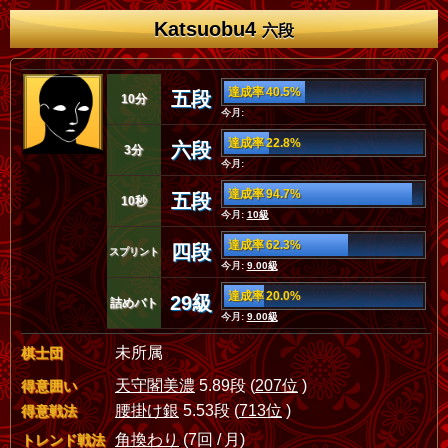
Katsuobu4
六段
達成率 40.5%
五段
10分
今月:
達成率 22.8%
六段
3分
今月:
達成率 94.7%
五段
10秒
今月:
10級
達成率 62.3%
四段
スプリント
今月:
9.00級
達成率 20.0%
29級
詰めバト
今月:
9.00級
未所属
棋士団
天守閣美濃
5.89段 (
207位
)
得意囲い
腰掛け銀
5.53段 (
713位
)
得意戦法
角換わり
(7回 / 月)
トレンド戦法