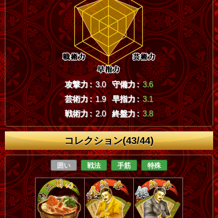
攻撃力 :
3.0
守備力 :
3.6
芸術力 :
1.9
早指力 :
3.1
戦術力 :
2.0
終盤力 :
3.8
コレクション(43/44)
囲い
戦法
手筋
特殊