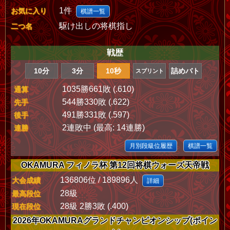
1件
お気に入り
棋譜一覧
駆け出しの将棋指し
二つ名
戦歴
10分
3分
10秒
詰めバト
スプリント
1035勝661敗 (.610)
通算
544勝330敗 (.622)
先手
491勝331敗 (.597)
後手
2連敗中 (最高: 14連勝)
連勝
月別段級位履歴
棋譜一覧
OKAMURA フィノラ杯 第12回将棋ウォーズ天帝戦
136806位 / 189896人
大会成績
詳細
28級
最高段位
28級 2勝3敗 (.400)
現在段位
2026年OKAMURAグランドチャンピオンシップ(ポイン