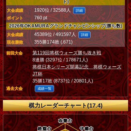
ト)
1920位 / 32588人
大会成績
詳細
760 pt
ポイント
2026年OKAMURAグランドチャンピンシップ(勝ち数)
45389位 / 491597人
大会成績
詳細
355勝174敗 (.671)
現在勝敗
第119回将棋ウォーズ勝ち抜き戦
前回大会
8連勝 (3297位 / 178671人)
将棋日本シリーズ開幕記念 将棋ウォーズ
JT杯
35勝17敗 (8737位 / 20801人)
過去大会
成績一覧
棋力レーダーチャート(17.4)