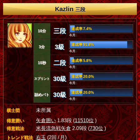
Kazlin
三段
達成率 7.4%
三段
10分
今月:
達成率 91.8%
3級
3分
今月:
達成率 5.8%
二段
10秒
今月:
達成率 20.0%
30級
スプリント
今月:
達成率 20.0%
30級
詰めバト
今月:
未所属
棋士団
矢倉囲い
1.83段 (
11510位
)
得意囲い
米長流急戦矢倉
2.09段 (
730位
)
得意戦法
右玉
(2回 / 月)
トレンド戦法