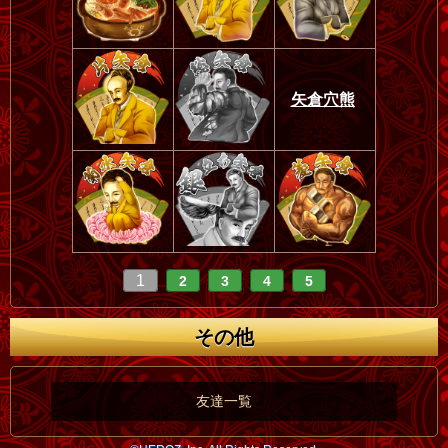
矢倉穴熊
1
2
3
4
5
その他
友達一覧