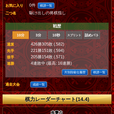
0件
お気に入り
棋譜一覧
駆け出しの将棋指し
二つ名
戦歴
10分
3分
10秒
詰めバト
スプリント
426勝305敗 (.582)
通算
221勝151敗 (.594)
先手
205勝154敗 (.571)
後手
4連敗中 (最高: 16連勝)
連勝
月別段級位履歴
棋譜一覧
過去大会
成績一覧
棋力レーダーチャート(14.4)