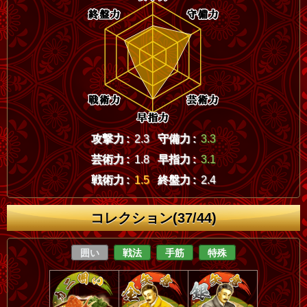
攻撃力 :
2.3
守備力 :
3.3
芸術力 :
1.8
早指力 :
3.1
戦術力 :
1.5
終盤力 :
2.4
コレクション(37/44)
囲い
戦法
手筋
特殊