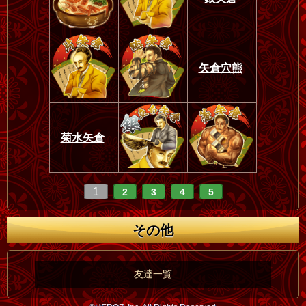
矢倉穴熊
菊水矢倉
1
2
3
4
5
その他
友達一覧