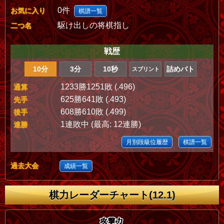
0件
お気に入り
棋譜一覧
駆け出しの将棋指し
二つ名
戦歴
10分
3分
10秒
詰めバト
スプリント
1233勝1251敗 (.496)
通算
625勝641敗 (.493)
先手
608勝610敗 (.499)
後手
1連敗中 (最高: 12連勝)
連勝
月別段級位履歴
棋譜一覧
過去大会
成績一覧
棋力レーダーチャート(12.1)