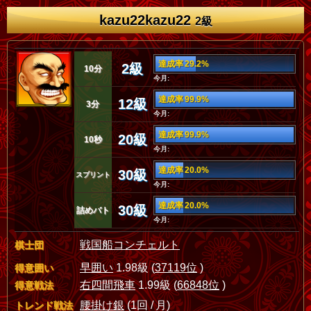
kazu22kazu22
2級
達成率 29.2%
2級
10分
今月:
達成率 99.9%
12級
3分
今月:
達成率 99.9%
20級
10秒
今月:
達成率 20.0%
30級
スプリント
今月:
達成率 20.0%
30級
詰めバト
今月:
戦国船コンチェルト
棋士団
早囲い
1.98級 (
37119位
)
得意囲い
右四間飛車
1.99級 (
66848位
)
得意戦法
腰掛け銀
(1回 / 月)
トレンド戦法