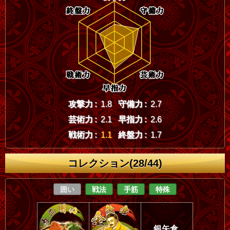
攻撃力 :
1.8
守備力 :
2.7
芸術力 :
2.1
早指力 :
2.6
戦術力 :
1.1
終盤力 :
1.7
コレクション(28/44)
囲い
戦法
手筋
特殊
銀矢倉