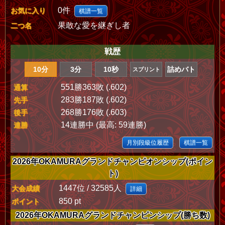
0件
お気に入り
棋譜一覧
果敢な愛を継ぎし者
二つ名
戦歴
10分
3分
10秒
詰めバト
スプリント
551勝363敗 (.602)
通算
283勝187敗 (.602)
先手
268勝176敗 (.603)
後手
14連勝中 (最高: 59連勝)
連勝
月別段級位履歴
棋譜一覧
2026年OKAMURAグランドチャンピオンシップ(ポイン
ト)
1447位 / 32585人
大会成績
詳細
850 pt
ポイント
2026年OKAMURAグランドチャンピンシップ(勝ち数)