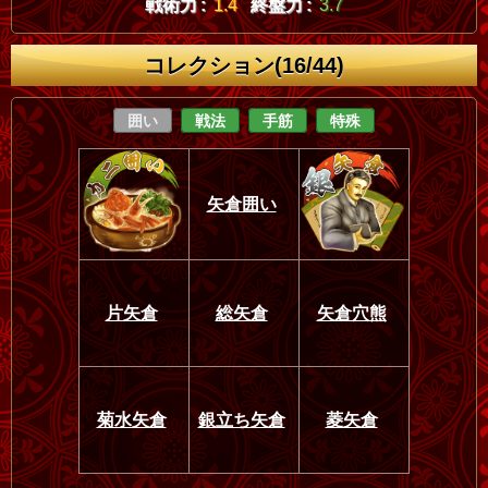
戦術力 :
1.4
終盤力 :
3.7
コレクション(16/44)
囲い
戦法
手筋
特殊
矢倉囲い
片矢倉
総矢倉
矢倉穴熊
菊水矢倉
銀立ち矢倉
菱矢倉