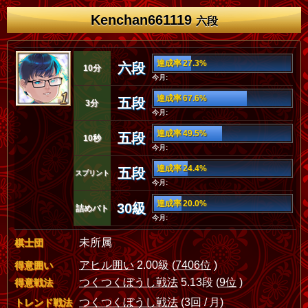
Kenchan661119
六段
達成率 27.3%
六段
10分
今月:
達成率 67.6%
五段
3分
今月:
達成率 49.5%
五段
10秒
今月:
達成率 24.4%
五段
スプリント
今月:
達成率 20.0%
30級
詰めバト
今月:
未所属
棋士団
アヒル囲い
2.00級 (
7406位
)
得意囲い
つくつくぼうし戦法
5.13段 (
9位
)
得意戦法
つくつくぼうし戦法
(3回 / 月)
トレンド戦法