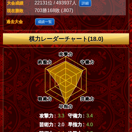
22131位 / 493937人
大会成績
詳細
703勝168敗 (.807)
現在勝敗
過去大会
成績一覧
棋力レーダーチャート(18.0)
攻撃力 :
3.3
守備力 :
3.4
芸術力 :
2.0
早指力 :
4.0