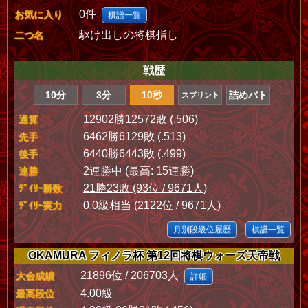
0件
お気に入り
棋譜一覧
駆け出しの将棋指し
二つ名
戦歴
10分
3分
10秒
詰めバト
スプリント
12902勝12572敗 (.506)
通算
6462勝6129敗 (.513)
先手
6440勝6443敗 (.499)
後手
2連勝中 (最高: 15連勝)
連勝
21勝23敗 (93位 / 9671人)
ﾃﾞｲﾘｰ勝数
0.0級相当 (2122位 / 9671人)
ﾃﾞｲﾘｰ実力
月別段級位履歴
棋譜一覧
OKAMURA フィノラ杯 第12回将棋ウォーズ天帝戦
21896位 / 206703人
大会成績
詳細
4.00級
最高段位