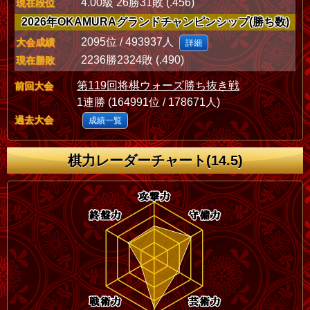
4.00級 26勝31敗 (.456)
現在段位
2026年OKAMURAグランドチャンピンシップ(勝ち数)
2095位 / 493937人
大会成績
詳細
2236勝2324敗 (.490)
現在勝敗
第119回将棋ウォーズ勝ち抜き戦
前回大会
1連勝 (164991位 / 178671人)
過去大会
成績一覧
棋力レーダーチャート(14.5)