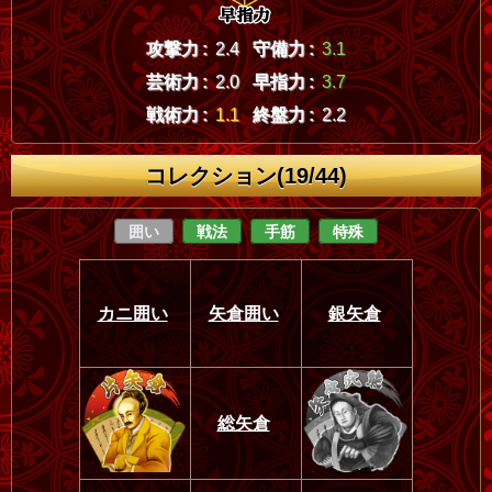
攻撃力 :
2.4
守備力 :
3.1
芸術力 :
2.0
早指力 :
3.7
戦術力 :
1.1
終盤力 :
2.2
コレクション(19/44)
囲い
戦法
手筋
特殊
カニ囲い
矢倉囲い
銀矢倉
総矢倉