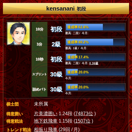
kensanani
初段
達成率 62.8%
初段
10分
最高: 二段 / 今月:
達成率 80.2%
2級
3分
最高: 1級 / 今月:
達成率 17.4%
初段
10秒
最高: 二段 / 今月:
0.36級
達成率 20.0%
30級
スプリント
今月:
達成率 20.0%
30級
詰めバト
今月:
未所属
棋士団
片美濃囲い
1.24段 (
74873位
)
得意囲い
地下鉄飛車
1.15段 (
1507位
)
得意戦法
相振り飛車
(29回 / 月)
トレンド戦法