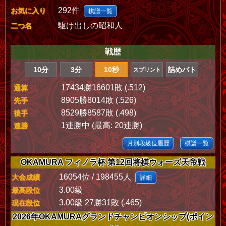
292件
お気に入り
棋譜一覧
駆け出しの昭和人
二つ名
戦歴
10分
3分
10秒
詰めバト
スプリント
17434勝16601敗 (.512)
通算
8905勝8014敗 (.526)
先手
8529勝8587敗 (.498)
後手
1連勝中 (最高: 20連勝)
連勝
月別段級位履歴
棋譜一覧
OKAMURA フィノラ杯 第12回将棋ウォーズ天帝戦
16054位 / 198455人
大会成績
詳細
3.00級
最高段位
3.00級 27勝31敗 (.465)
現在段位
2026年OKAMURAグランドチャンピオンシップ(ポイン