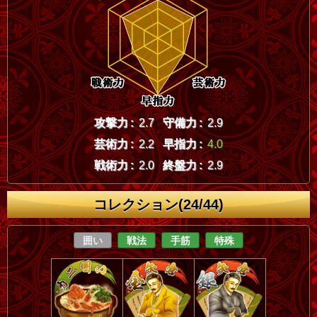
攻撃力 :
2.7
守備力 :
2.9
芸術力 :
2.2
早指力 :
4.0
戦術力 :
2.0
終盤力 :
2.9
コレクション(24/44)
囲い
戦法
手筋
特殊