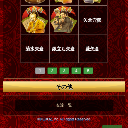
矢倉穴熊
菊水矢倉
銀立ち矢倉
菱矢倉
1
2
3
4
5
その他
友達一覧
©HEROZ, Inc. All Rights Reserved.