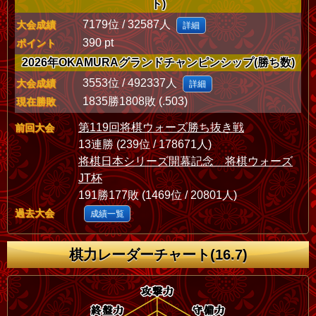
ト)
7179位 / 32587人
大会成績
詳細
390 pt
ポイント
2026年OKAMURAグランドチャンピンシップ(勝ち数)
3553位 / 492337人
大会成績
詳細
1835勝1808敗 (.503)
現在勝敗
第119回将棋ウォーズ勝ち抜き戦
前回大会
13連勝 (239位 / 178671人)
将棋日本シリーズ開幕記念 将棋ウォーズ
JT杯
191勝177敗 (1469位 / 20801人)
過去大会
成績一覧
棋力レーダーチャート(16.7)