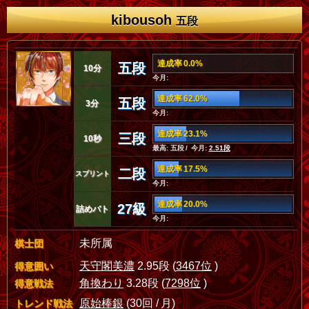
kibousoh
五段
達成率 0.0%
五段
10分
今月:
達成率 62.0%
五段
3分
今月:
達成率 23.1%
三段
10秒
最高: 五段 / 今月:
2.51段
達成率 17.5%
二段
スプリント
今月:
達成率 20.0%
27級
詰めバト
今月:
未所属
棋士団
天守閣美濃
2.95段 (
3467位
)
得意囲い
角換わり
3.28段 (
7298位
)
得意戦法
原始棒銀
(30回 / 月)
トレンド戦法