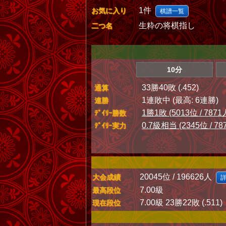
1件
お気に入り
棋譜一覧
生粋の将棋指し
二つ名
10分
33勝40敗 (.452)
通算
1連敗中 (最高: 6連勝)
連勝
1勝1敗 (5013位 / 7871
ﾃﾞｲﾘｰ勝数
0.7級相当 (2345位 / 78
ﾃﾞｲﾘｰ実力
20045位 / 196626人
大会成績
7.00級
最高段位
7.00級 23勝22敗 (.511)
現在段位