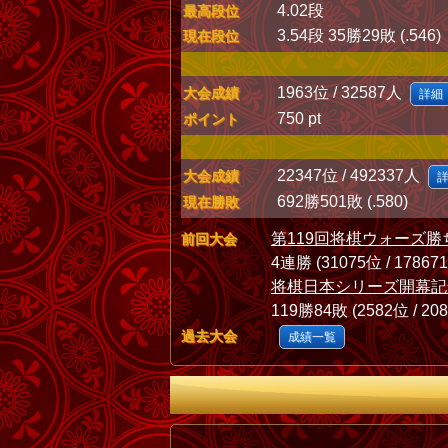
4.02段
最高段位
3.54段 35勝29敗 (.546)
現在段位
1963位 / 32587人
大会成績
詳細
750 pt
ポイント
22347位 / 492337人
大会成績
692勝501敗 (.580)
現在勝敗
第119回将棋ウォーズ勝
前回大会
4連勝 (31075位 / 17867
将棋日本シリーズ開幕記
119勝84敗 (2582位 / 20
過去大会
成績一覧