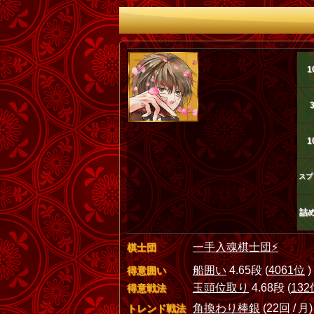
1
1
スプ
詰
一手入魂棋士団⚡️
棋士団
船囲い
4.65段 (
4061位
)
得意囲い
玉頭位取り
4.68段 (
132
得意戦法
角換わり棒銀
(22回 / 月)
トレンド戦法