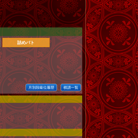
詰めバト
月別段級位履歴
棋譜一覧