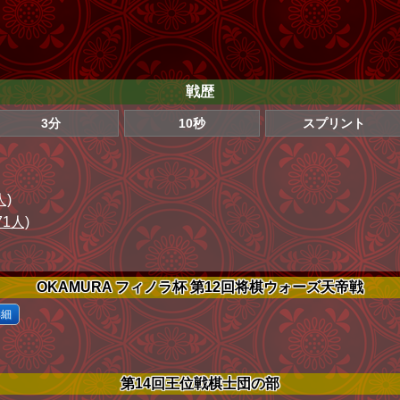
戦歴
3分
10秒
スプリント
人)
71人)
OKAMURA フィノラ杯 第12回将棋ウォーズ天帝戦
詳細
第14回王位戦棋士団の部