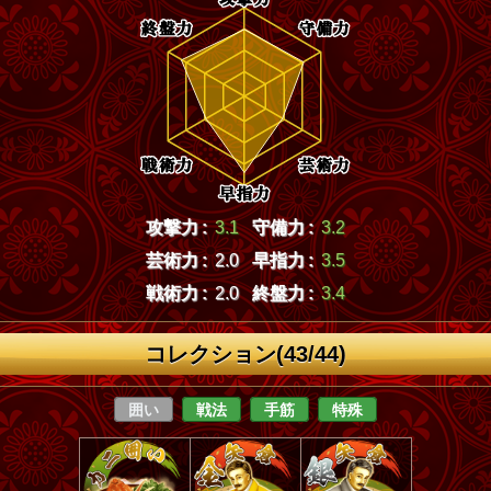
攻撃力 :
3.1
守備力 :
3.2
芸術力 :
2.0
早指力 :
3.5
戦術力 :
2.0
終盤力 :
3.4
コレクション(43/44)
囲い
戦法
手筋
特殊