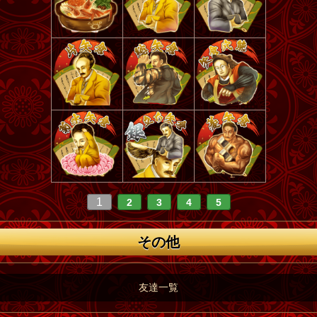
1
2
3
4
5
その他
友達一覧