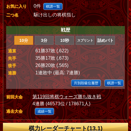
0件
お気に入り
棋譜一覧
駆け出しの将棋指し
二つ名
戦歴
10分
3分
10秒
詰めバト
スプリント
61勝37敗 (.622)
通算
35勝17敗 (.673)
先手
26勝20敗 (.565)
後手
1連敗中 (最高: 7連勝)
連勝
月別段級位履歴
棋譜一覧
第119回将棋ウォーズ勝ち抜き戦
前回大会
4連勝 (46573位 / 178671人)
過去大会
成績一覧
棋力レーダーチャート(13.1)