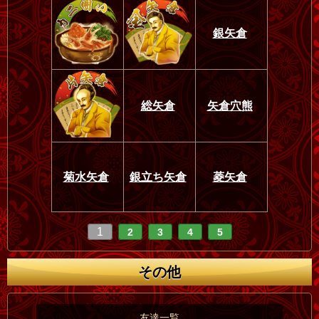
銀矢倉
総矢倉
矢倉穴熊
菊水矢倉
銀立ち矢倉
菱矢倉
1
2
3
4
5
その他
友達一覧