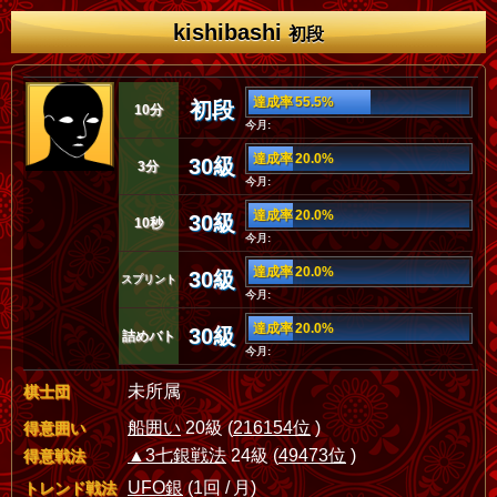
kishibashi
初段
達成率 55.5%
初段
10分
今月:
達成率 20.0%
30級
3分
今月:
達成率 20.0%
30級
10秒
今月:
達成率 20.0%
30級
スプリント
今月:
達成率 20.0%
30級
詰めバト
今月:
未所属
棋士団
船囲い
20級 (
216154位
)
得意囲い
▲3七銀戦法
24級 (
49473位
)
得意戦法
UFO銀
(1回 / 月)
トレンド戦法