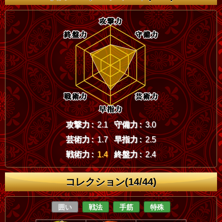
攻撃力 :
2.1
守備力 :
3.0
芸術力 :
1.7
早指力 :
2.5
戦術力 :
1.4
終盤力 :
2.4
コレクション(14/44)
囲い
戦法
手筋
特殊