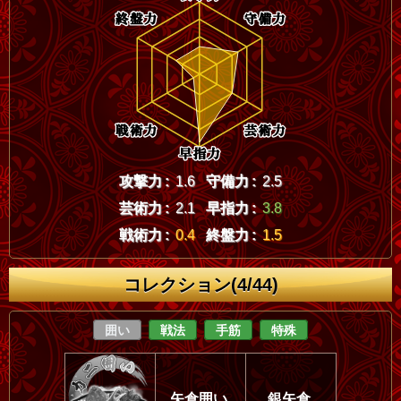
攻撃力 :
1.6
守備力 :
2.5
芸術力 :
2.1
早指力 :
3.8
戦術力 :
0.4
終盤力 :
1.5
コレクション(4/44)
囲い
戦法
手筋
特殊
矢倉囲い
銀矢倉