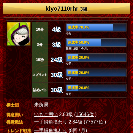
kiyo7110rhr
3級
達成率 78.3%
4級
10分
今月:
達成率 58.9%
3級
3分
最高: 2級 / 今月:
達成率 20.0%
24級
10秒
今月:
達成率 20.0%
30級
スプリント
今月:
達成率 20.0%
30級
詰めバト
今月:
未所属
棋士団
いちご囲い
2.83級 (
15646位
)
得意囲い
一手損角換わり
2.84級 (
77577位
)
得意戦法
一手損角換わり
(8回 / 月)
トレンド戦法