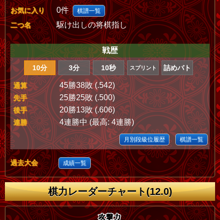
0件
お気に入り
棋譜一覧
駆け出しの将棋指し
二つ名
戦歴
10分
3分
10秒
詰めバト
スプリント
45勝38敗 (.542)
通算
25勝25敗 (.500)
先手
20勝13敗 (.606)
後手
4連勝中 (最高: 4連勝)
連勝
月別段級位履歴
棋譜一覧
過去大会
成績一覧
棋力レーダーチャート(12.0)