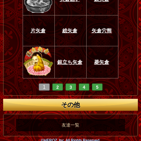
片矢倉
総矢倉
矢倉穴熊
銀立ち矢倉
菱矢倉
1
2
3
4
5
その他
友達一覧
©HEROZ, Inc. All Rights Reserved.