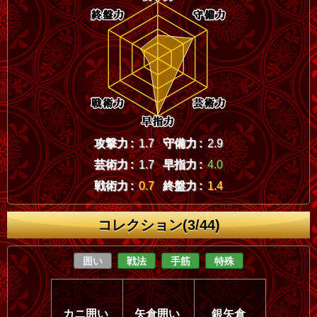
攻撃力 :
1.7
守備力 :
2.9
芸術力 :
1.7
早指力 :
4.0
戦術力 :
0.7
終盤力 :
1.4
コレクション(3/44)
囲い
戦法
手筋
特殊
カニ囲い
矢倉囲い
銀矢倉