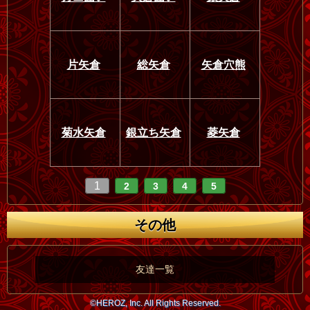
片矢倉
総矢倉
矢倉穴熊
菊水矢倉
銀立ち矢倉
菱矢倉
1
2
3
4
5
その他
友達一覧
©HEROZ, Inc. All Rights Reserved.