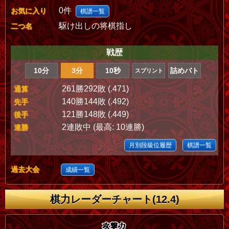
0件
お気に入り
棋譜一覧
駆け出しの将棋指し
二つ名
戦歴
10分
3分
10秒
詰めバト
スプリント
261勝292敗 (.471)
通算
140勝144敗 (.492)
先手
121勝148敗 (.449)
後手
2連敗中 (最高: 10連勝)
連勝
月別段級位履歴
棋譜一覧
過去大会
成績一覧
棋力レーダーチャート(12.4)