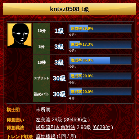
kntsz0508
1級
達成率 29.9%
1級
10分
今月:
達成率 17.3%
3級
3分
今月:
達成率 66.0%
3級
10秒
今月:
達成率 20.0%
30級
スプリント
今月:
達成率 20.0%
30級
詰めバト
今月:
未所属
棋士団
左美濃
29級 (
394696位
)
得意囲い
飯島流引き角戦法
2.96級 (
6629位
)
得意戦法
原始棒銀
(1回 / 月)
トレンド戦法