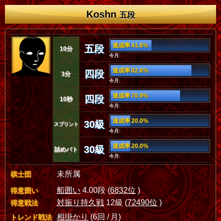
Koshn
五段
達成率 41.6%
五段
10分
今月:
達成率 82.6%
四段
3分
今月:
達成率 70.9%
四段
10秒
今月:
達成率 20.0%
30級
スプリント
今月:
達成率 20.0%
30級
詰めバト
今月:
未所属
棋士団
船囲い
4.00段 (
6832位
)
得意囲い
対振り持久戦
12級 (
72490位
)
得意戦法
相掛かり
(6回 / 月)
トレンド戦法