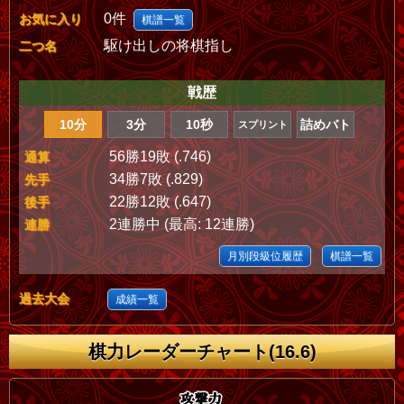
0件
お気に入り
棋譜一覧
駆け出しの将棋指し
二つ名
戦歴
10分
3分
10秒
詰めバト
スプリント
56勝19敗 (.746)
通算
34勝7敗 (.829)
先手
22勝12敗 (.647)
後手
2連勝中 (最高: 12連勝)
連勝
月別段級位履歴
棋譜一覧
過去大会
成績一覧
棋力レーダーチャート(16.6)