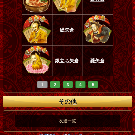
総矢倉
銀立ち矢倉
菱矢倉
1
2
3
4
5
その他
友達一覧