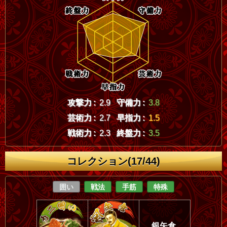
攻撃力 :
2.9
守備力 :
3.8
芸術力 :
2.7
早指力 :
1.5
戦術力 :
2.3
終盤力 :
3.5
コレクション(17/44)
囲い
戦法
手筋
特殊
銀矢倉