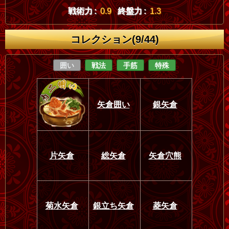
戦術力 :
0.9
終盤力 :
1.3
コレクション(9/44)
囲い
戦法
手筋
特殊
矢倉囲い
銀矢倉
片矢倉
総矢倉
矢倉穴熊
菊水矢倉
銀立ち矢倉
菱矢倉