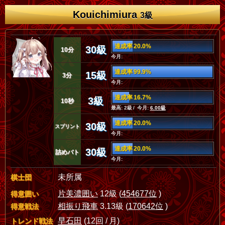
Kouichimiura
3級
達成率 20.0%
30級
10分
今月:
達成率 99.9%
15級
3分
今月:
達成率 16.7%
3級
10秒
最高: 2級 / 今月:
6.00級
達成率 20.0%
30級
スプリント
今月:
達成率 20.0%
30級
詰めバト
今月:
未所属
棋士団
片美濃囲い
12級 (
454677位
)
得意囲い
相振り飛車
3.13級 (
170642位
)
得意戦法
早石田
(12回 / 月)
トレンド戦法