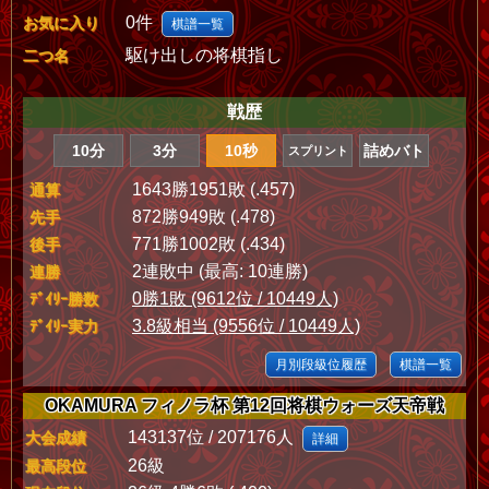
0件
お気に入り
棋譜一覧
駆け出しの将棋指し
二つ名
戦歴
10分
3分
10秒
詰めバト
スプリント
1643勝1951敗 (.457)
通算
872勝949敗 (.478)
先手
771勝1002敗 (.434)
後手
2連敗中 (最高: 10連勝)
連勝
0勝1敗 (9612位 / 10449人)
ﾃﾞｲﾘｰ勝数
3.8級相当 (9556位 / 10449人)
ﾃﾞｲﾘｰ実力
月別段級位履歴
棋譜一覧
OKAMURA フィノラ杯 第12回将棋ウォーズ天帝戦
143137位 / 207176人
大会成績
詳細
26級
最高段位