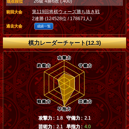
26級 4勝6敗 (.400)
現在段位
第119回将棋ウォーズ勝ち抜き戦
前回大会
2連勝 (124528位 / 178671人)
過去大会
成績一覧
棋力レーダーチャート(12.3)
攻撃力 :
1.8
守備力 :
2.1
芸術力 :
2.1
早指力 :
4.0