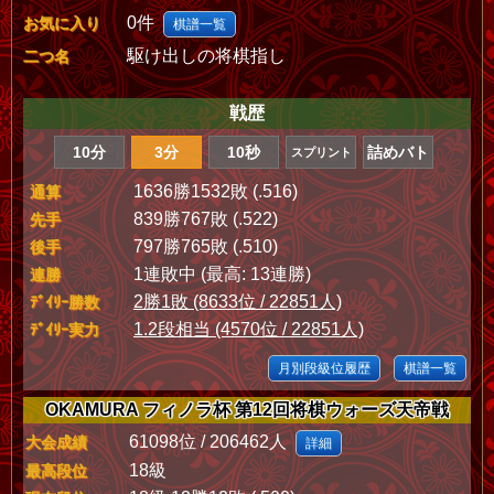
0件
お気に入り
棋譜一覧
駆け出しの将棋指し
二つ名
戦歴
10分
3分
10秒
詰めバト
スプリント
1636勝1532敗 (.516)
通算
839勝767敗 (.522)
先手
797勝765敗 (.510)
後手
1連敗中 (最高: 13連勝)
連勝
2勝1敗 (8633位 / 22851人)
ﾃﾞｲﾘｰ勝数
1.2段相当 (4570位 / 22851人)
ﾃﾞｲﾘｰ実力
月別段級位履歴
棋譜一覧
OKAMURA フィノラ杯 第12回将棋ウォーズ天帝戦
61098位 / 206462人
大会成績
詳細
18級
最高段位