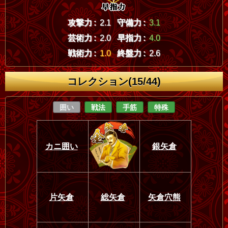
攻撃力 :
2.1
守備力 :
3.1
芸術力 :
2.0
早指力 :
4.0
戦術力 :
1.0
終盤力 :
2.6
コレクション(15/44)
囲い
戦法
手筋
特殊
カニ囲い
銀矢倉
片矢倉
総矢倉
矢倉穴熊