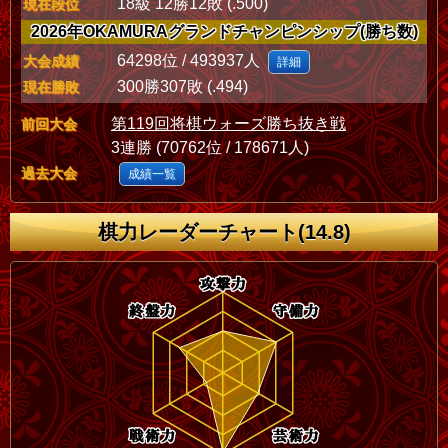
18級 12勝12敗 (.500)
現在段位
2026年OKAMURAグランドチャンピンシップ(勝ち数)
64298位 / 493937人
大会成績
詳細
300勝307敗 (.494)
現在勝敗
第119回将棋ウォーズ勝ち抜き戦
前回大会
3連勝 (70762位 / 178671人)
過去大会
成績一覧
棋力レーダーチャート(14.8)