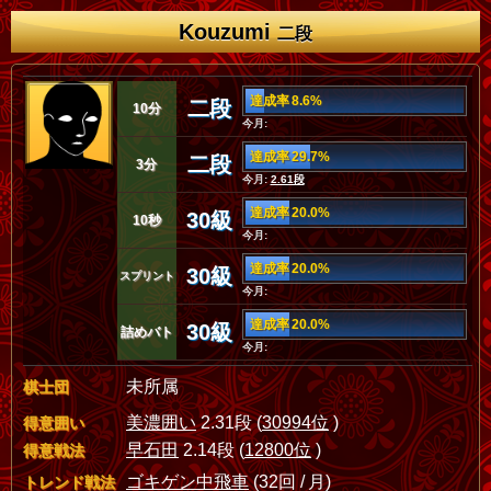
Kouzumi
二段
達成率 8.6%
二段
10分
今月:
達成率 29.7%
二段
3分
今月:
2.61段
達成率 20.0%
30級
10秒
今月:
達成率 20.0%
30級
スプリント
今月:
達成率 20.0%
30級
詰めバト
今月:
未所属
棋士団
美濃囲い
2.31段 (
30994位
)
得意囲い
早石田
2.14段 (
12800位
)
得意戦法
ゴキゲン中飛車
(32回 / 月)
トレンド戦法