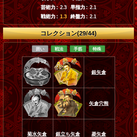
芸術力 :
2.3
早指力 :
2.1
戦術力 :
1.3
終盤力 :
2.1
コレクション(29/44)
囲い
戦法
手筋
特殊
銀矢倉
矢倉穴熊
菊水矢倉
銀立ち矢倉
菱矢倉