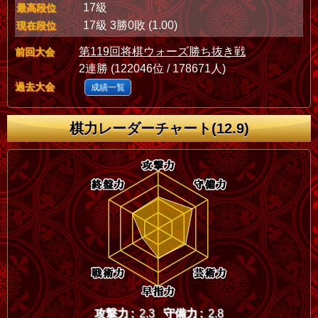
17級
最高段位
17級 3勝0敗 (1.00)
現在段位
第119回将棋ウォーズ勝ち抜き戦
前回大会
2連勝 (122046位 / 178671人)
過去大会
成績一覧
棋力レーダーチャート(12.9)
攻撃力 :
2.3
守備力 :
2.8