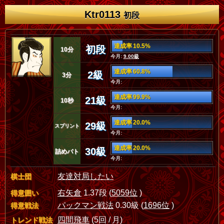
Ktr0113
初段
達成率 10.5%
初段
10分
今月:
9.00級
達成率 60.8%
2級
3分
今月:
達成率 99.9%
21級
10秒
今月:
達成率 20.0%
29級
スプリント
今月:
達成率 20.0%
30級
詰めバト
今月:
友達対局したい
棋士団
右矢倉
1.37段 (
5059位
)
得意囲い
パックマン戦法
0.30級 (
1696位
)
得意戦法
四間飛車
(5回 / 月)
トレンド戦法