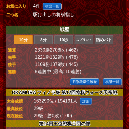
4件
お気に入り
棋譜一覧
駆け出しの将棋指し
二つ名
戦歴
10分
3分
10秒
詰めバト
スプリント
2330勝2708敗 (.462)
通算
1221勝1329敗 (.478)
先手
1109勝1379敗 (.445)
後手
8連勝中 (最高: 10連勝)
連勝
月別段級位履歴
棋譜一覧
OKAMURA フィノラ杯 第12回将棋ウォーズ天帝戦
163290位 / 194191人
大会成績
詳細
29級
最高段位
29級 1勝0敗 (1.00)
現在段位
第14回王位戦棋士団の部