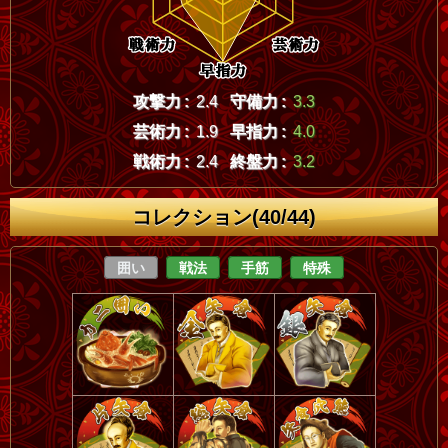
攻撃力 :
2.4
守備力 :
3.3
芸術力 :
1.9
早指力 :
4.0
戦術力 :
2.4
終盤力 :
3.2
コレクション(40/44)
囲い
戦法
手筋
特殊