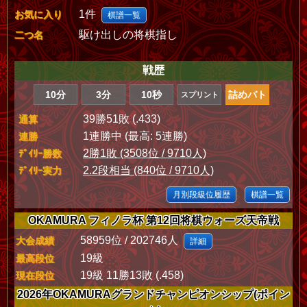
1件
お気に入り
棋譜一覧
駆け出しの将棋指し
二つ名
戦歴
10分
3分
10秒
詰めバト
スプリント
39勝51敗 (.433)
通算
1連勝中 (最高: 5連勝)
連勝
2勝1敗 (3508位 / 9710人)
ﾃﾞｲﾘｰ勝数
2.2段相当 (840位 / 9710人)
ﾃﾞｲﾘｰ実力
月別段級位履歴
棋譜一覧
OKAMURA フィノラ杯 第12回将棋ウォーズ天帝戦
58959位 / 202746人
大会成績
詳細
19級
最高段位
19級 11勝13敗 (.458)
現在段位
2026年OKAMURAグランドチャンピオンシップ(ポイン