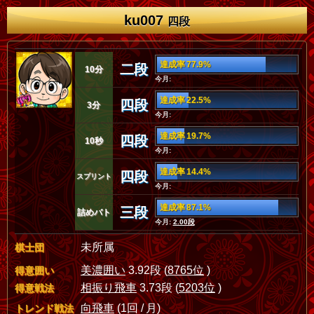
ku007
四段
達成率 77.9%
二段
10分
今月:
達成率 22.5%
四段
3分
今月:
達成率 19.7%
四段
10秒
今月:
達成率 14.4%
四段
スプリント
今月:
達成率 87.1%
三段
詰めバト
今月:
2.00段
未所属
棋士団
美濃囲い
3.92段 (
8765位
)
得意囲い
相振り飛車
3.73段 (
5203位
)
得意戦法
向飛車
(1回 / 月)
トレンド戦法