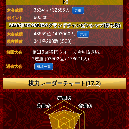
ト)
3534位 / 32586人
大会成績
詳細
600 pt
ポイント
2026年OKAMURAグランドチャンピンシップ(勝ち数)
48659位 / 493060人
大会成績
詳細
341勝298敗 (.533)
現在勝敗
第119回将棋ウォーズ勝ち抜き戦
前回大会
2連勝 (93502位 / 178671人)
過去大会
成績一覧
棋力レーダーチャート(17.2)