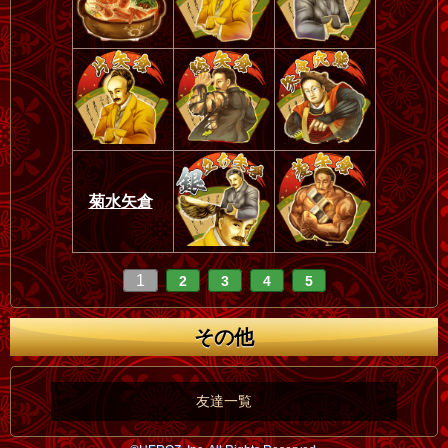
菊水矢倉
1
2
3
4
5
その他
友達一覧