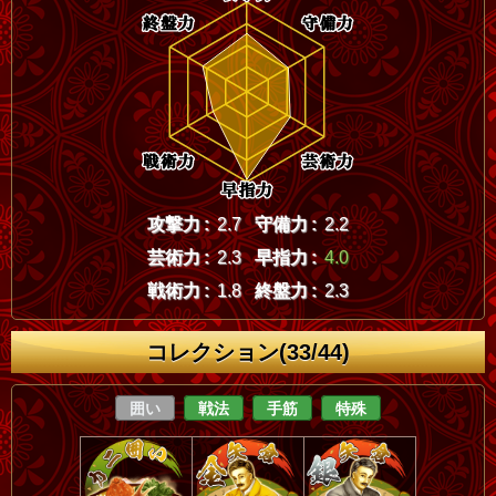
攻撃力 :
2.7
守備力 :
2.2
芸術力 :
2.3
早指力 :
4.0
戦術力 :
1.8
終盤力 :
2.3
コレクション(33/44)
囲い
戦法
手筋
特殊