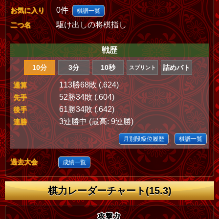
0件
お気に入り
棋譜一覧
駆け出しの将棋指し
二つ名
戦歴
10分
3分
10秒
詰めバト
スプリント
113勝68敗 (.624)
通算
52勝34敗 (.604)
先手
61勝34敗 (.642)
後手
3連勝中 (最高: 9連勝)
連勝
月別段級位履歴
棋譜一覧
過去大会
成績一覧
棋力レーダーチャート(15.3)