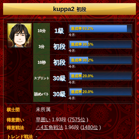
kuppa2
初段
達成率 93.2%
1級
10分
今月:
達成率 30.5%
初段
3分
今月:
達成率 30.2%
初段
10秒
今月:
達成率 20.0%
30級
スプリント
今月:
達成率 20.0%
30級
詰めバト
今月:
未所属
棋士団
早囲い
1.93段 (
7575位
)
得意囲い
△4五角戦法
1.96段 (
1480位
)
得意戦法
-
トレンド戦法