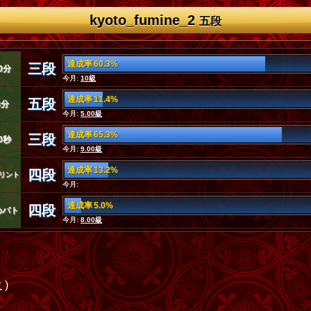
kyoto_fumine_2
五段
達成率 60.3%
三段
0分
今月:
10級
達成率 11.4%
五段
3分
今月:
5.00級
達成率 65.3%
三段
0秒
今月:
9.00級
達成率 13.2%
四段
リント
今月:
達成率 5.0%
四段
めバト
今月:
8.00級
位
)