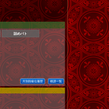
詰めバト
月別段級位履歴
棋譜一覧