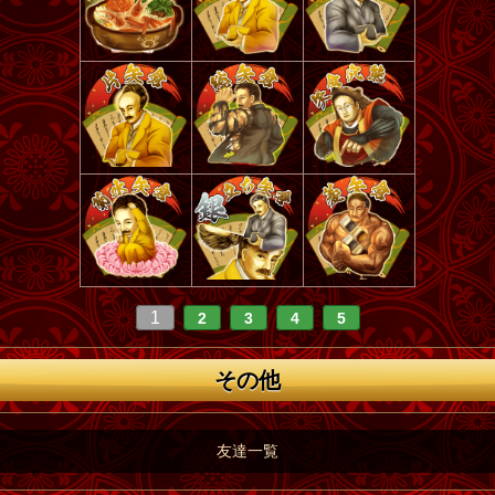
1
2
3
4
5
その他
友達一覧