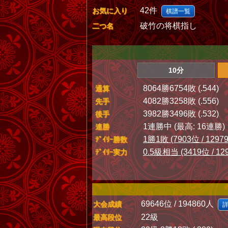
42件
お気に入り
棋譜一覧
破竹の将棋指し
二つ名
10分
8064勝6754敗 (.544)
通算
4082勝3258敗 (.556)
先手
3982勝3496敗 (.532)
後手
1連勝中 (最高: 16連勝)
連勝
1勝1敗 (7903位 / 1297
ﾃﾞｲﾘｰ勝数
0.5級相当 (3419位 / 12
ﾃﾞｲﾘｰ実力
69646位 / 194860人
大会成績
22級
最高段位