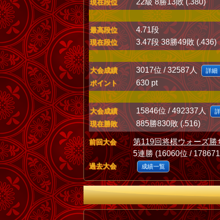
22級 8勝13敗 (.380)
現在段位
4.71段
最高段位
3.47段 38勝49敗 (.436)
現在段位
3017位 / 32587人
大会成績
詳細
630 pt
ポイント
15846位 / 492337人
大会成績
885勝830敗 (.516)
現在勝敗
第119回将棋ウォーズ勝
前回大会
5連勝 (16060位 / 17867
過去大会
成績一覧