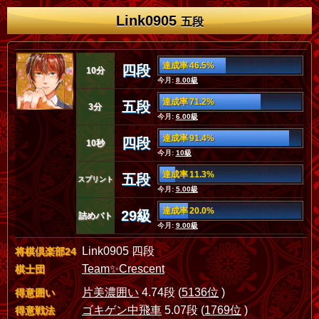
Link0905
五段
達成率 46.5%
四段
10分
今月:
8.00級
達成率 71.2%
五段
3分
今月:
6.00級
達成率 91.4%
四段
10秒
今月:
10級
達成率 11.3%
五段
スプリント
今月:
5.00級
達成率 20.0%
29級
詰めバト
今月:
9.00級
Link0905 四段
将棋倶楽部24
Team✨Crescent
棋士団
片美濃囲い
4.74段 (
5136位
)
得意囲い
ゴキゲン中飛車
5.07段 (
1769位
)
得意戦法