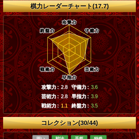
棋力レーダーチャート(17.7)
攻撃力 :
2.8
守備力 :
3.6
芸術力 :
2.8
早指力 :
3.9
戦術力 :
1.1
終盤力 :
3.5
コレクション(30/44)
囲い
戦法
手筋
特殊