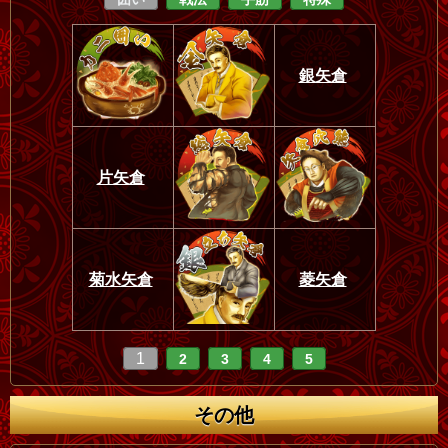
銀矢倉
片矢倉
菊水矢倉
菱矢倉
1
2
3
4
5
その他