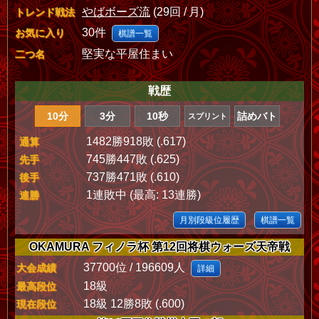
やばボーズ流
(29回 / 月)
トレンド戦法
30件
お気に入り
棋譜一覧
堅実な平屋住まい
二つ名
戦歴
10分
3分
10秒
詰めバト
スプリント
1482勝918敗 (.617)
通算
745勝447敗 (.625)
先手
737勝471敗 (.610)
後手
1連敗中 (最高: 13連勝)
連勝
月別段級位履歴
棋譜一覧
OKAMURA フィノラ杯 第12回将棋ウォーズ天帝戦
37700位 / 196609人
大会成績
詳細
18級
最高段位
18級 12勝8敗 (.600)
現在段位