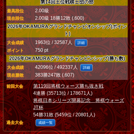
第14回王位戦棋士団の部
2.00級
最高段位
2.00級 18勝12敗 (.600)
現在段位
2026年OKAMURAグランドチャンピオンシップ(ポイン
ト)
1963位 / 32587人
大会成績
詳細
750 pt
ポイント
2026年OKAMURAグランドチャンピンシップ(勝ち数)
42096位 / 492337人
大会成績
詳細
383勝247敗 (.607)
現在勝敗
第119回将棋ウォーズ勝ち抜き戦
前回大会
4連勝 (35713位 / 178671人)
将棋日本シリーズ開幕記念 将棋ウォーズ
JT杯
54勝31敗 (5459位 / 20801人)
過去大会
成績一覧