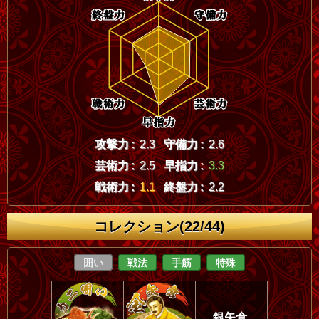
攻撃力 :
2.3
守備力 :
2.6
芸術力 :
2.5
早指力 :
3.3
戦術力 :
1.1
終盤力 :
2.2
コレクション(22/44)
囲い
戦法
手筋
特殊
銀矢倉