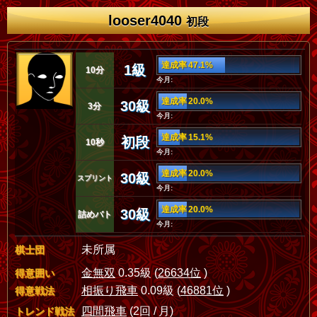
looser4040
初段
達成率 47.1%
1級
10分
今月:
達成率 20.0%
30級
3分
今月:
達成率 15.1%
初段
10秒
今月:
達成率 20.0%
30級
スプリント
今月:
達成率 20.0%
30級
詰めバト
今月:
未所属
棋士団
金無双
0.35級 (
26634位
)
得意囲い
相振り飛車
0.09級 (
46881位
)
得意戦法
四間飛車
(2回 / 月)
トレンド戦法