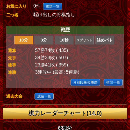
0件
お気に入り
棋譜一覧
駆け出しの将棋指し
二つ名
戦歴
10分
3分
10秒
詰めバト
スプリント
57勝74敗 (.435)
通算
34勝33敗 (.507)
先手
23勝41敗 (.359)
後手
3連敗中 (最高: 5連勝)
連勝
月別段級位履歴
棋譜一覧
過去大会
成績一覧
棋力レーダーチャート(14.0)