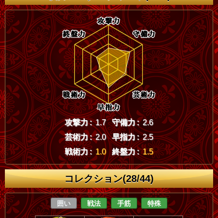
攻撃力 :
1.7
守備力 :
2.6
芸術力 :
2.0
早指力 :
2.5
戦術力 :
1.0
終盤力 :
1.5
コレクション(28/44)
囲い
戦法
手筋
特殊