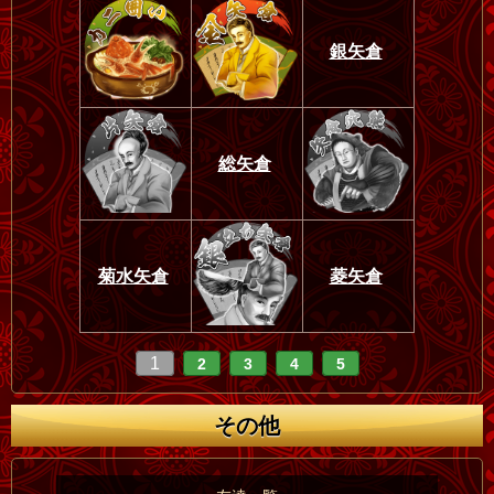
銀矢倉
総矢倉
菊水矢倉
菱矢倉
1
2
3
4
5
その他