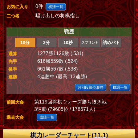
0件
お気に入り
棋譜一覧
駆け出しの将棋指し
二つ名
戦歴
10分
3分
10秒
詰めバト
スプリント
1277勝1126敗 (.531)
通算
616勝559敗 (.524)
先手
661勝567敗 (.538)
後手
4連勝中 (最高: 13連勝)
連勝
月別段級位履歴
棋譜一覧
第119回将棋ウォーズ勝ち抜き戦
前回大会
3連勝 (79605位 / 178671人)
過去大会
成績一覧
棋力レーダーチャート(11.1)