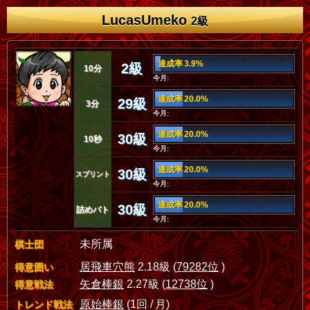
LucasUmeko
2級
達成率 3.9%
2級
10分
今月:
達成率 20.0%
29級
3分
今月:
達成率 20.0%
30級
10秒
今月:
達成率 20.0%
30級
スプリント
今月:
達成率 20.0%
30級
詰めバト
今月:
未所属
棋士団
居飛車穴熊
2.18級 (
79282位
)
得意囲い
矢倉棒銀
2.27級 (
12738位
)
得意戦法
原始棒銀
(1回 / 月)
トレンド戦法