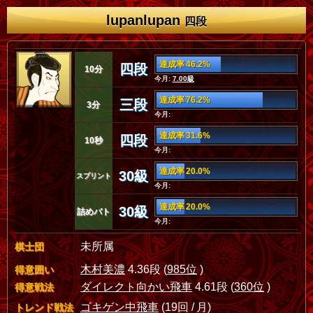
lupanlupan
四段
達成率 46.2%
四段
10分
今月:
7.00級
達成率 76.2%
三段
3分
今月:
達成率 31.6%
四段
10秒
今月:
達成率 20.0%
30級
スプリント
今月:
達成率 20.0%
30級
詰めバト
今月:
未所属
棋士団
木村美濃
4.36段 (
985位
)
得意囲い
ダイレクト向かい飛車
4.61段 (
360位
)
得意戦法
ゴキゲン中飛車
(19回 / 月)
トレンド戦法