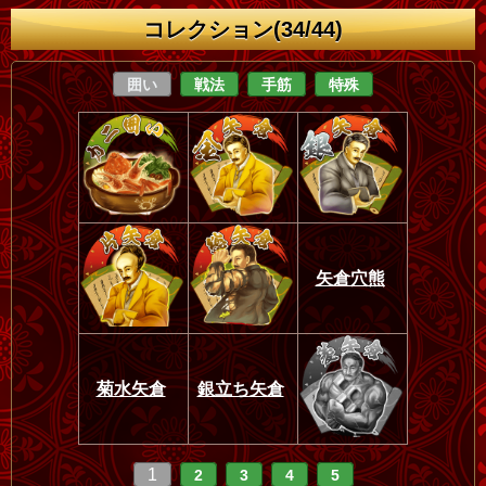
コレクション(34/44)
囲い
戦法
手筋
特殊
矢倉穴熊
菊水矢倉
銀立ち矢倉
1
2
3
4
5