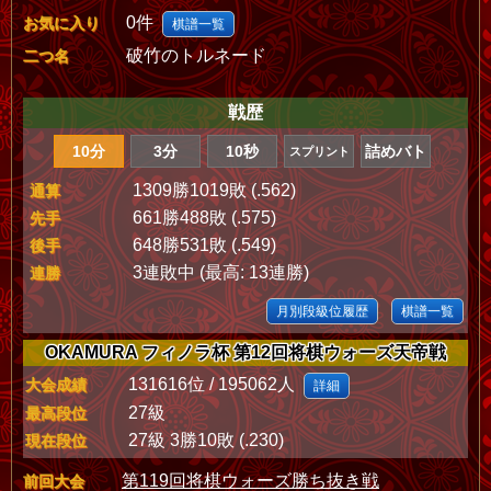
0件
お気に入り
棋譜一覧
破竹のトルネード
二つ名
戦歴
10分
3分
10秒
詰めバト
スプリント
1309勝1019敗 (.562)
通算
661勝488敗 (.575)
先手
648勝531敗 (.549)
後手
3連敗中 (最高: 13連勝)
連勝
月別段級位履歴
棋譜一覧
OKAMURA フィノラ杯 第12回将棋ウォーズ天帝戦
131616位 / 195062人
大会成績
詳細
27級
最高段位
27級 3勝10敗 (.230)
現在段位
第119回将棋ウォーズ勝ち抜き戦
前回大会