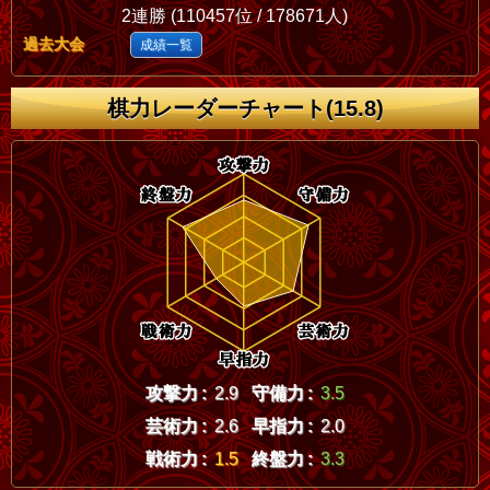
2連勝 (110457位 / 178671人)
過去大会
成績一覧
棋力レーダーチャート(15.8)
攻撃力 :
2.9
守備力 :
3.5
芸術力 :
2.6
早指力 :
2.0
戦術力 :
1.5
終盤力 :
3.3