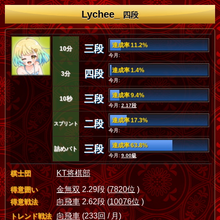
Lychee_
四段
達成率 11.2%
三段
10分
今月:
達成率 1.4%
四段
3分
今月:
達成率 9.4%
三段
10秒
今月:
2.17段
達成率 17.3%
二段
スプリント
今月:
達成率 63.8%
三段
詰めバト
今月:
9.00級
KT将棋部
棋士団
金無双
2.29段 (
7820位
)
得意囲い
向飛車
2.62段 (
10076位
)
得意戦法
向飛車
(233回 / 月)
トレンド戦法