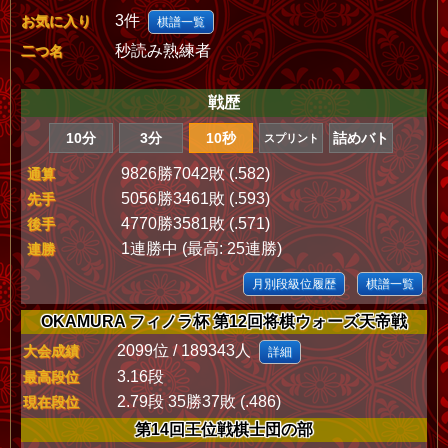
3件
お気に入り
棋譜一覧
秒読み熟練者
二つ名
戦歴
10分
3分
10秒
詰めバト
スプリント
9826勝7042敗 (.582)
通算
5056勝3461敗 (.593)
先手
4770勝3581敗 (.571)
後手
1連勝中 (最高: 25連勝)
連勝
月別段級位履歴
棋譜一覧
OKAMURA フィノラ杯 第12回将棋ウォーズ天帝戦
2099位 / 189343人
大会成績
詳細
3.16段
最高段位
2.79段 35勝37敗 (.486)
現在段位
第14回王位戦棋士団の部