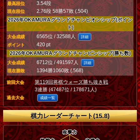
3.54段
最高段位
2.76段 58勝57敗 (.504)
現在段位
2026年OKAMURAグランドチャンピオンシップ(ポイン
ト)
6565位 / 32588人
大会成績
詳細
420 pt
ポイント
2026年OKAMURAグランドチャンピンシップ(勝ち数)
6712位 / 491597人
大会成績
詳細
1394勝1060敗 (.568)
現在勝敗
第119回将棋ウォーズ勝ち抜き戦
前回大会
3連勝 (47487位 / 178671人)
過去大会
成績一覧
棋力レーダーチャート(15.8)