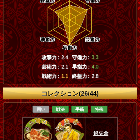
攻撃力 :
2.4
守備力 :
3.3
芸術力 :
2.1
早指力 :
4.0
戦術力 :
1.1
終盤力 :
2.8
コレクション(26/44)
囲い
戦法
手筋
特殊
銀矢倉