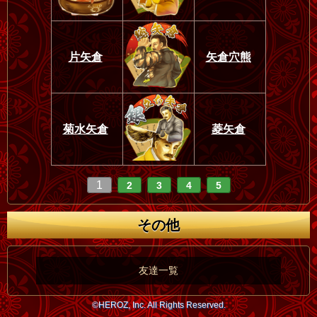
片矢倉
矢倉穴熊
菊水矢倉
菱矢倉
1
2
3
4
5
その他
友達一覧
©HEROZ, Inc. All Rights Reserved.